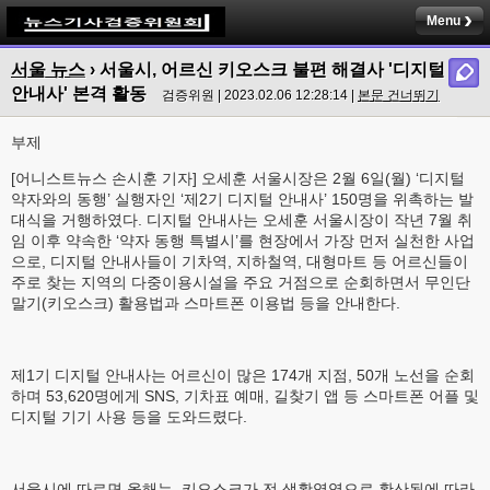
Menu
서울 뉴스
›
서울시, 어르신 키오스크 불편 해결사 '디지털
안내사' 본격 활동
검증위원 | 2023.02.06 12:28:14 |
본문 건너뛰기
부제
[어니스트뉴스 손시훈 기자] 오세훈 서울시장은 2월 6일(월) ‘디지털
약자와의 동행’ 실행자인 ‘제2기 디지털 안내사’ 150명을 위촉하는 발
대식을 거행하였다. 디지털 안내사는 오세훈 서울시장이 작년 7월 취
임 이후 약속한 ‘약자 동행 특별시’를 현장에서 가장 먼저 실천한 사업
으로, 디지털 안내사들이 기차역, 지하철역, 대형마트 등 어르신들이
주로 찾는 지역의 다중이용시설을 주요 거점으로 순회하면서 무인단
말기(키오스크) 활용법과 스마트폰 이용법 등을 안내한다.
제1기 디지털 안내사는 어르신이 많은 174개 지점, 50개 노선을 순회
하며 53,620명에게 SNS, 기차표 예매, 길찾기 앱 등 스마트폰 어플 및
디지털 기기 사용 등을 도와드렸다.
서울시에 따르면 올해는, 키오스크가 전 생활영역으로 확산됨에 따라