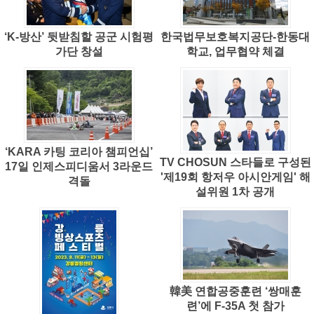
‘K-방산’ 뒷받침할 공군 시험평
한국법무보호복지공단-한동대
가단 창설
학교, 업무협약 체결
‘KARA 카팅 코리아 챔피언십’
TV CHOSUN 스타들로 구성된
17일 인제스피디움서 3라운드
'제19회 항저우 아시안게임' 해
격돌
설위원 1차 공개
韓美 연합공중훈련 ‘쌍매훈
련’에 F-35A 첫 참가