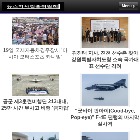
Menu
19일 국제자동차경주장서 ‘아
김진태 지사, 진천 선수촌 찾아
시아 모터스포츠 카니발’
강원특별자치도청 소속 국가대
표 선수단 격려
공군 제3훈련비행단 213대대,
25만 시간 무사고 비행 '금자탑'
“굿바이 팝아이(Good-bye,
Pop-eye)” F-4E 팬텀의 마지막
실사격