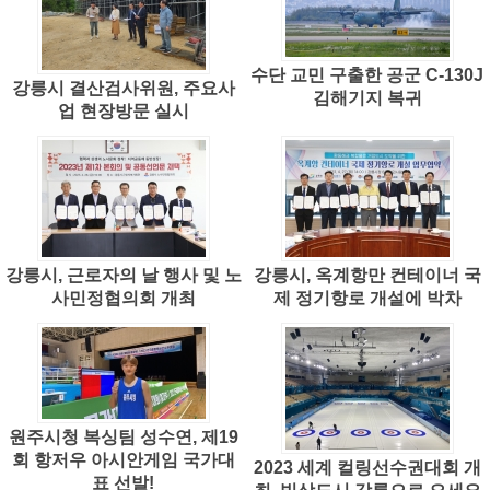
수단 교민 구출한 공군 C-130J
강릉시 결산검사위원, 주요사
김해기지 복귀
업 현장방문 실시
강릉시, 근로자의 날 행사 및 노
강릉시, 옥계항만 컨테이너 국
사민정협의회 개최
제 정기항로 개설에 박차
원주시청 복싱팀 성수연, 제19
회 항저우 아시안게임 국가대
2023 세계 컬링선수권대회 개
표 선발!