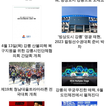
최, 빙상도시 강릉으로 오세요
‘빙상도시 강릉’ 영광 재현,
2023 컬링선수권대회 준비 박
4월 13일(목) 강릉 산불피해 복
차
구지원을 위한 강릉시민단체협
의회 간담회 개최
제19회 청남대울트라마라톤 전
강릉의 무궁무진한 매력, 6월
국대회 개최
도민체전에서 펼쳐진다