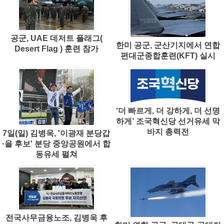
공군, UAE 데저트 플래그(
한미 공군, 군산기지에서 연합
Desert Flag ) 훈련 참가
편대군종합훈련(KFT) 실시
‘더 빠르게, 더 강하게, 더 선명
하게’ 조국혁신당 선거유세 막
바지 총력전
7일(일) 김병욱, '이광재 분당갑
·을 후보' 분당 중앙공원에서 합
동유세 펼쳐
전국사무금융노조, 김병욱 후