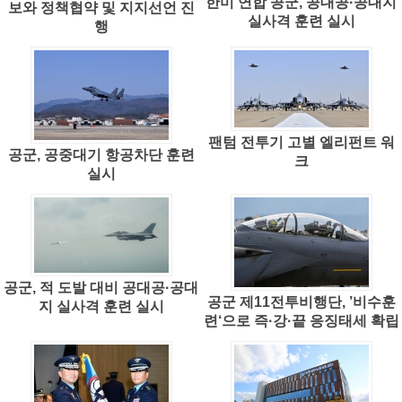
한미 연합 공군, 공대공·공대지
보와 정책협약 및 지지선언 진
실사격 훈련 실시
행
팬텀 전투기 고별 엘리펀트 워
공군, 공중대기 항공차단 훈련
크
실시
공군, 적 도발 대비 공대공·공대
공군 제11전투비행단, ’비수훈
지 실사격 훈련 실시
련‘으로 즉·강·끝 응징태세 확립