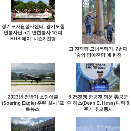
경기도자원봉사센터, 경기도청
년봉사단 5기 연합봉사 ‘해피
BUS 데이’ 시즌2 진행
고 진재량 모범독림가, 7번째
‘숲의 명예전당’에 헌정
2023년 전반기 소링이글
6·25전쟁 항공전 영웅 美공군
(Soaring Eagle) 훈련 실시 '포
딘 헤스(Dean E. Hess) 대령 8
토뉴스'
주기 추모행사