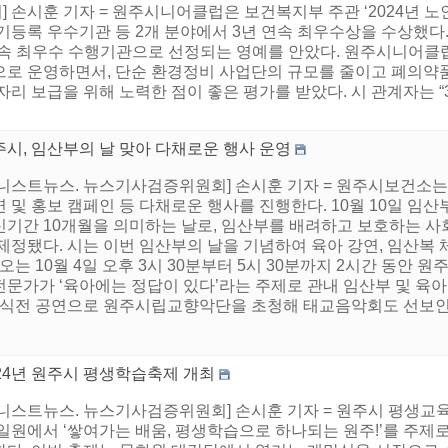
 손시훈 기자 = 원주시니어클럽은 보건복지부 주관 ‘2024년 
기등록 우수기관 등 2개 분야에서 3년 연속 최우수상을 수상했다
속 최우수 수행기관으로 선정되는 영예를 안았다. 원주시니어클
로 운영하면서, 단순 환경정비 사업단의 규모를 줄이고 폐의약품
리 보급을 위해 노력한 점이 좋은 평가를 받았다. 시 관계자는 “
주시, 임산부의 날 맞아 다채로운 행사 운영
니스트뉴스. 뉴스기사검증위원회] 손시훈 기자 = 원주시보건소는 
 및 홍보 캠페인 등 다채로운 행사를 진행한다. 10월 10일 임산
신기간 10개월을 의미하는 날로, 임산부를 배려하고 보호하는 사회
제정됐다. 시는 이번 임산부의 날을 기념하여 육아 강연, 임산복 
 오는 10월 4일 오후 3시 30분부터 5시 30분까지 2시간 동
전문가가 ‘육아에는 정답이 있다’라는 주제로 관내 임산부 및 육
, 식전 공연으로 원주시립교향악단을 초청해 태교음악회도 선보인다.
024년 원주시 평생학습축제 개최
어니스트뉴스. 뉴스기사검증위원회] 손시훈 기자 = 원주시 평생교육
일원에서 ‘쌓여가는 배움, 평생학습으로 하나되는 원주!’를 주제로