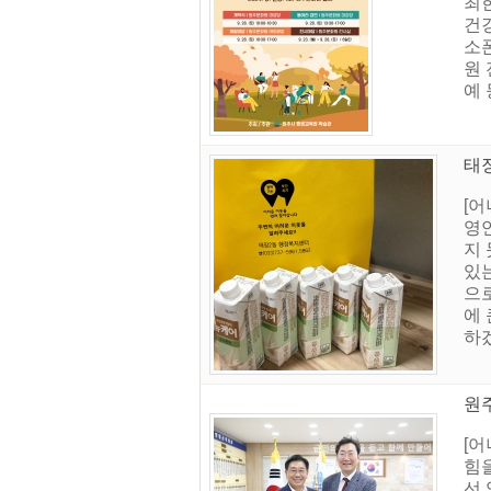
최
건
소
원 
예 
태
[
영
지 
있
으로
에
하
원
[
힘
선