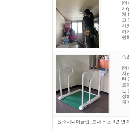
[
25
체
고 
사
하
원
속
[
지난
탄
로
는
정
체
원주시니어클럽, 도내 최초 3년 