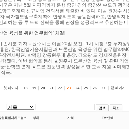
 시군은 지난 5월 지평역까지 운행 중인 경의·중앙선 수도권 광역
도망구축계획 신규사업 건의서를 제출한 바 있다. 이날 원강수 
5차 국가철도망구축계획에 반영되도록 공동협력하고, 반영되지 않
건의하는 등 투 트랙 전략을 통해 연장을 성공적으로 추진하는 데 
산업 육성을 위한 업무협약’ 체결!
 손시훈 기자 = 원주시는 이달 20일 오전 11시 시청 7층 투
원, 한국산업기술시험원과 드론산업 육성을 위한 업무협약(MOU
론작전사령관, 박덕영 강릉원주대 총장, 권오광 도 경제진흥원장
행됐다. 이번 협약을 통해 ▲원주시 드론산업 육성 및 관련 기업
·군·산학연 연계 ▲드론 전문인력 양성을 위한 교육 지원 ▲미
적극...
첫 페이지
끝 페이지
18
19
20
21
22
23
24
25
26
27
검색
취소
강원특별자치도뉴스
정치
사회
TV·연예