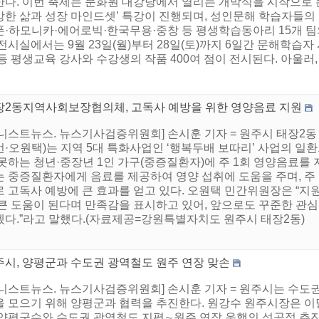
한다. 이번 축제는 문화원 대강당에서 열리는 개막식을 시작으로
강한 삶과 성장 마인드셋’ 특강이 진행되며, 성인문해 학습자들의
폰·하모니카·에어로빅·한국무용·중창 등 평생학습동아리 15개 팀
전시실에서는 9월 23일(월)부터 28일(토)까지 6일간 문해학습
등 평생교육 강사와 수강생의 작품 400여 점이 전시된다. 아울러, 축
장2동지역사회보장협의체, 고독사 예방을 위한 영양음료 지원
어니스트뉴스. 뉴스기사검증위원회] 손시훈 기자 = 원주시 태장
언·오원택)는 지역 5대 특화사업인 ‘행복두배 보따리’ 사업의 일
못하는 청년·중장년 1인 가구(중증질환자)에 주 1회 영양음료를
는 중증질환자에게 음료를 제공하여 영양 섭취에 도움을 주며, 주
 고독사 예방에 큰 효과를 얻고 있다. 오원택 민간위원장은 “지
 큰 도움이 된다며 만족감을 표시하고 있어, 앞으로도 꾸준한 관
겠다.”라고 말했다.(자료제공=강원특별자치도 원주시 태장2동)
주시, 양평군과 수도권 광역철도 원주 연장 맞손
어니스트뉴스. 뉴스기사검증위원회] 손시훈 기자 = 원주시는 수도
을 모으기 위해 양평군과 협력을 추진한다. 원강수 원주시장은 이달
 양평군수와 수도권 광역철도 지평∼원주 연장 운행의 성공적 추진