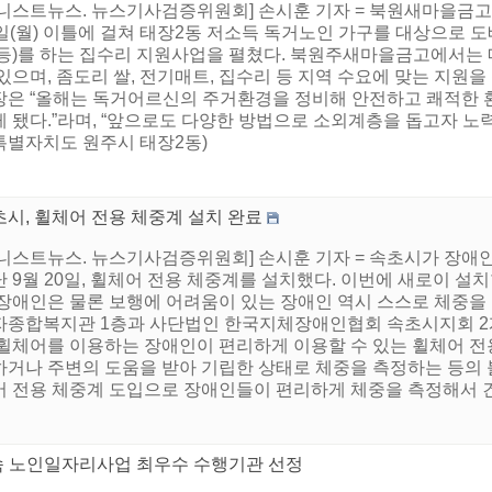
어니스트뉴스. 뉴스기사검증위원회] 손시훈 기자 = 북원새마을금고(
일(월) 이틀에 걸쳐 태장2동 저소득 독거노인 가구를 대상으로 도
 등)를 하는 집수리 지원사업을 펼쳤다. 북원주새마을금고에서는
있으며, 좀도리 쌀, 전기매트, 집수리 등 지역 수요에 맞는 지원
장은 “올해는 독거어르신의 주거환경을 정비해 안전하고 쾌적한 
게 됐다.”라며, “앞으로도 다양한 방법으로 소외계층을 돕고자 노
특별자치도 원주시 태장2동)
초시, 휠체어 전용 체중계 설치 완료
어니스트뉴스. 뉴스기사검증위원회] 손시훈 기자 = 속초시가 장애인
 9월 20일, 휠체어 전용 체중계를 설치했다. 이번에 새로이 
 장애인은 물론 보행에 어려움이 있는 장애인 역시 스스로 체중을 
자종합복지관 1층과 사단법인 한국지체장애인협회 속초시지회 2
 휠체어를 이용하는 장애인이 편리하게 이용할 수 있는 휠체어 전
하거나 주변의 도움을 받아 기립한 상태로 체중을 측정하는 등의 
어 전용 체중계 도입으로 장애인들이 편리하게 체중을 측정해서 건강
연속 노인일자리사업 최우수 수행기관 선정