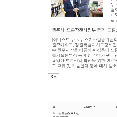
두
철
제
로 
원주시, 드론작전사령부 등과 ‘드론
[어니스트뉴스. 뉴스기사검증위원회]
원주대학교, 강원특별자치도경제진흥
수 원주시장을 비롯하여 김용대 드
합기술본부장 등이 참석한 가운데 진
▲방산 드론산업 확산을 위한 민·관
구 교류 및 기술협력 등에 대해 상호 
목록
홈
지역뉴스
어니스트뉴스 회사소