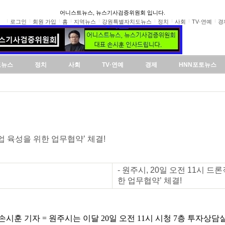
어니스트뉴스, 뉴스기사검증위원회 입니다.
로그인
회원 가입
홈
지역뉴스
강원특별자치도뉴스
정치
사회
TV·연예
경
도뉴스
정치
사회
TV·연예
경제
HNN포토뉴스
 육성을 위한 업무협약’ 체결!
- 원주시, 20일 오전 11시 
한 업무협약’ 체결!
시훈 기자 = 원주시는 이달 20일 오전 11시 시청 7층 투자