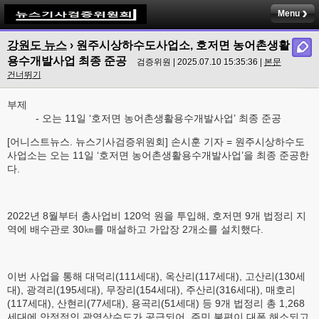
Menu
강원도 뉴스
› 원주시상하수도사업소, 호저면 농어촌생활
용수개발사업 최종 준공
검증위원 | 2025.07.10 15:35:36 |
본문
건너뛰기
부제
- 오는 11일 ‘호저면 농어촌생활용수개발사업’ 최종 준공
[어니스트뉴스. 뉴스기사검증위원회] 손시훈 기자 = 원주시상하수도
사업소는 오는 11일 ‘호저면 농어촌생활용수개발사업’을 최종 준공한
다.
2022년 8월부터 총사업비 120억 원을 투입해, 호저면 9개 법정리 지
역에 배수관로 30㎞를 매설하고 가압장 2개소를 설치했다.
이번 사업을 통해 대덕리(111세대), 옥산리(117세대), 고산리(130세
대), 광격리(195세대), 무장리(154세대), 주산리(316세대), 매호리
(117세대), 산현리(77세대), 용곡리(51세대) 등 9개 법정리 총 1,268
세대에 안정적인 광역상수도가 공급되어, 주민 불편이 대폭 해소되고