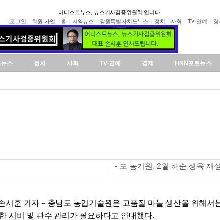
어니스트뉴스, 뉴스기사검증위원회 입니다.
로그인
회원 가입
홈
지역뉴스
강원특별자치도뉴스
정치
사회
TV·연예
경
도뉴스
정치
사회
TV·연예
경제
HNN포토뉴스
- 도 농기원, 2월 하순 생육 
손시훈 기자 = 충남도 농업기술원은 고품질 마늘 생산을 위해서는
한 시비 및 관수 관리가 필요하다고 안내했다.