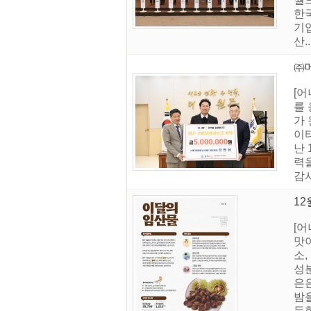
한
기
산..
㈜
[
를
가 
이
난 
력
감사
12
[
맛
소,
성
은은
밤을
득한