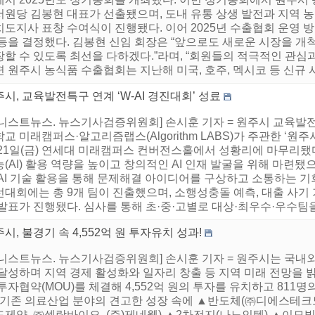
서원당 김봉현 대표가 선출됐으며, 도내 유통 상생 발전과 지역 
도지사 표창 수여식이 진행됐다. 이어 2025년 수출협회 운영 방
 등을 결정했다. 김봉현 신임 회장은 “앞으로도 새로운 시장을 개
할 수 있도록 최선을 다하겠다.”라며, “회원들의 적극적인 관심
 원주시 농식품 수출협회는 지난해 미국, 호주, 멕시코 등 신규 시
시, 교육발전특구 연계 ‘W-AI 경진대회’ 성료
어니스트뉴스. 뉴스기사검증위원회] 손시훈 기자 = 원주시 교육발
교 미래캠퍼스·알고리즘랩스(Algorithm LABS)가 주관한 ‘원주
 21일(금) 연세대 미래캠퍼스 컨버전스홀에서 성황리에 마무리됐
(AI) 활용 역량을 높이고 창의적인 AI 인재 발굴을 위해 마련됐
AI 기술 활용을 통해 문제해결 아이디어를 구상하고 소통하는 기회
대회에는 총 9개 팀이 진출했으며, 소행성충돌 예측, 대출 사기 
발표가 진행됐다. 심사를 통해 초·중·고별로 대상·최우수·우수팀을 
시, 불경기 속 4,552억 원 투자유치 성과!
어니스트뉴스. 뉴스기사검증위원회] 손시훈 기자 = 원주시는 국내외
달성하며 지역 경제 활성화와 일자리 창출 등 지역 미래 전망을 밝
투자협약(MOU)를 체결해 4,552억 원의 투자를 유치하고 81
. 기존 의료산업 분야의 견고한 성장 속에 ▲반도체(㈜디에스테크
드제약, ㈜셀락바이오, (주)제네웰) ▲2차전지(나노인텍) ▲이