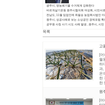
광주시, 영농폐기물 수거체계 강화한다
바르게살기운동 원주시협의회 여성회, 시민서로
전남도, 11월 임업인에 최필승 농업회사법인 
원주시, 성공사례로 보는 소상공인 경제포럼 특
공무원 사칭 사기 시도 사례 발생...원주시, 시민
목록
고품
[
월
하
과,
온이
한
한 
원주
[
터