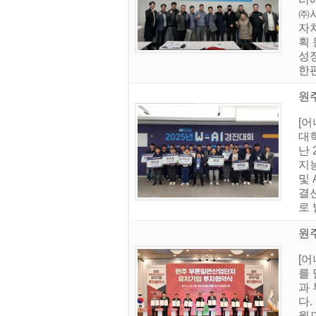
㈜
자치
획
성장
한편
원주
[
대학
난
지능
및 
결선
로 
원주
[
를 
과 
다
월