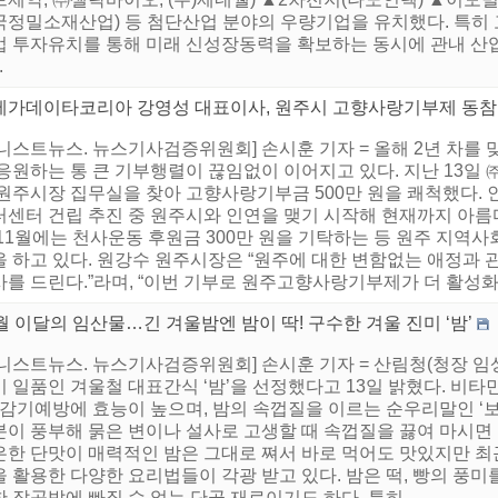
국정밀소재산업) 등 첨단산업 분야의 우량기업을 유치했다. 특히
업 투자유치를 통해 미래 신성장동력을 확보하는 동시에 관내 산
.
메가데이타코리아 강영성 대표이사, 원주시 고향사랑기부제 동참
어니스트뉴스. 뉴스기사검증위원회] 손시훈 기자 = 올해 2년 차
 응원하는 통 큰 기부행렬이 끊임없이 이어지고 있다. 지난 13
원주시장 집무실을 찾아 고향사랑기부금 500만 원을 쾌척했다. 인
터센터 건립 추진 중 원주시와 인연을 맺기 시작해 현재까지 아름
11월에는 천사운동 후원금 300만 원을 기탁하는 등 원주 지역사
을 하고 있다. 원강수 원주시장은 “원주에 대한 변함없는 애정과
를 드린다.”라며, “이번 기부로 원주고향사랑기부제가 더 활성화되
월 이달의 임산물…긴 겨울밤엔 밤이 딱! 구수한 겨울 진미 ‘밤’
어니스트뉴스. 뉴스기사검증위원회] 손시훈 기자 = 산림청(청장 임
이 일품인 겨울철 대표간식 ‘밤’을 선정했다고 13일 밝혔다. 비
 감기예방에 효능이 높으며, 밤의 속껍질을 이르는 순우리말인 ‘보
분이 풍부해 묽은 변이나 설사로 고생할 때 속껍질을 끓여 마시면
한 단맛이 매력적인 밤은 그대로 쪄서 바로 먹어도 맛있지만 최근 
 활용한 다양한 요리법들이 각광 받고 있다. 밤은 떡, 빵의 풍미
 잡곡밥에 빠질 수 없는 단골 재료이기도 하다. 특히 ...