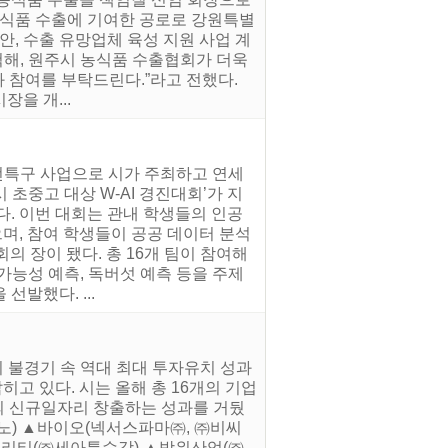
농식품 수출에 기여한 공로로 강원특별
안, 수출 유망업체 육성 지원 사업 계
척해, 원주시 농식품 수출협회가 더욱
과 참여를 부탁드린다.”라고 전했다.
장을 개...
전특구 사업으로 시가 주최하고 연세
시 초중고 대상 W-AI 경진대회’가 지
다. 이번 대회는 관내 학생들의 인공
으며, 참여 학생들이 공공 데이터 분석
의 장이 됐다. 총 16개 팀이 참여해
가능성 예측, 독버섯 예측 등을 주제
선발했다. ...
 불경기 속 역대 최대 투자유치 성과
히고 있다. 시는 올해 총 16개의 기업
1명의 신규일자리 창출하는 성과를 거뒀
노) ▲바이오(넥서스파마㈜, ㈜비씨
모빌리티(㈜세아특수강) ▲방위산업(㈜