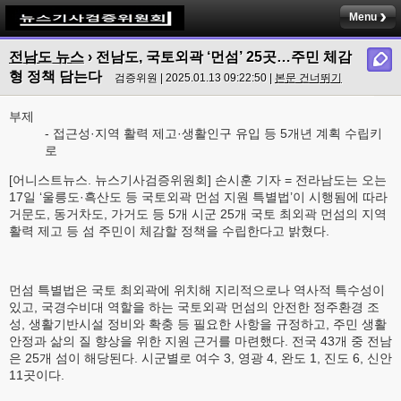
Menu
전남도 뉴스
› 전남도, 국토외곽 ‘먼섬’ 25곳…주민 체감
형 정책 담는다
검증위원 | 2025.01.13 09:22:50 |
본문 건너뛰기
부제
- 접근성·지역 활력 제고·생활인구 유입 등 5개년 계획 수립키
로
[어니스트뉴스. 뉴스기사검증위원회] 손시훈 기자 = 전라남도는 오는
17일 ‘울릉도·흑산도 등 국토외곽 먼섬 지원 특별법’이 시행됨에 따라
거문도, 동거차도, 가거도 등 5개 시군 25개 국토 최외곽 먼섬의 지역
활력 제고 등 섬 주민이 체감할 정책을 수립한다고 밝혔다.
먼섬 특별법은 국토 최외곽에 위치해 지리적으로나 역사적 특수성이
있고, 국경수비대 역할을 하는 국토외곽 먼섬의 안전한 정주환경 조
성, 생활기반시설 정비와 확충 등 필요한 사항을 규정하고, 주민 생활
안정과 삶의 질 향상을 위한 지원 근거를 마련했다. 전국 43개 중 전남
은 25개 섬이 해당된다. 시군별로 여수 3, 영광 4, 완도 1, 진도 6, 신안
11곳이다.