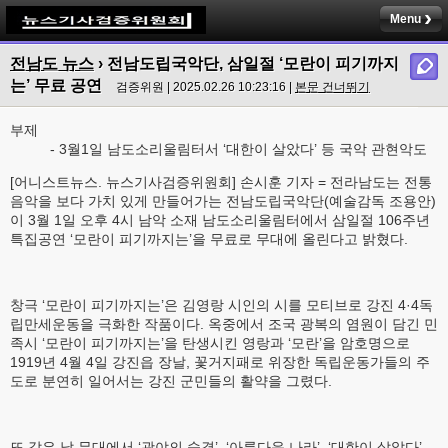
Menu
전남도 뉴스
› 전남도립국악단, 삼일절 ‘모란이 피기까지
는’ 무료 공연
검증위원 | 2025.02.26 10:23:16 |
본문 건너뛰기
부제
- 3월1일 남도소리울림터서 ‘대한이 살았다’ 등 국악 관현악도
[어니스트뉴스. 뉴스기사검증위원회] 손시훈 기자 = 전라남도는 전통
음악을 보다 가치 있게 만들어가는 전남도립국악단(예술감독 조용안)
이 3월 1일 오후 4시 남악 소재 남도소리울림터에서 삼일절 106주년
특집공연 ‘모란이 피기까지는’을 무료로 무대에 올린다고 밝혔다.
창극 ‘모란이 피기까지는’은 김영랑 시인의 시를 모티브로 강진 4·4독
립만세운동을 극화한 작품이다. 옥중에서 조국 광복의 염원이 담긴 민
족시 ‘모란이 피기까지는’을 탄생시킨 영랑과 ‘모란’을 암호명으로
1919년 4월 4일 강진읍 장날, 꽃거지패로 위장한 독립운동가들의 주
도로 분연히 일어서는 강진 군민들의 활약을 그렸다.
또 같은 날 무대에서 ‘광야의 숨결’, ‘아름다운 나라’, ‘대한이 살았다’