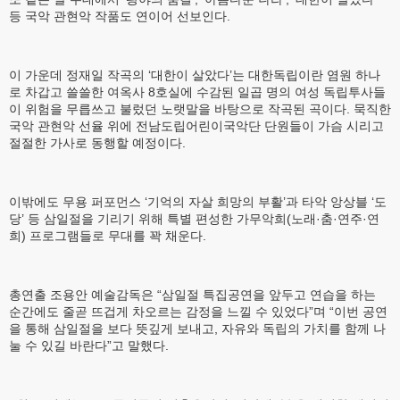
등 국악 관현악 작품도 연이어 선보인다.
이 가운데 정재일 작곡의 ‘대한이 살았다’는 대한독립이란 염원 하나
로 차갑고 쓸쓸한 여옥사 8호실에 수감된 일곱 명의 여성 독립투사들
이 위험을 무릅쓰고 불렀던 노랫말을 바탕으로 작곡된 곡이다. 묵직한
국악 관현악 선율 위에 전남도립어린이국악단 단원들이 가슴 시리고
절절한 가사로 동행할 예정이다.
이밖에도 무용 퍼포먼스 ‘기억의 자살 희망의 부활’과 타악 앙상블 ‘도
당’ 등 삼일절을 기리기 위해 특별 편성한 가무악희(노래·춤·연주·연
희) 프로그램들로 무대를 꽉 채운다.
총연출 조용안 예술감독은 “삼일절 특집공연을 앞두고 연습을 하는
순간에도 줄곧 뜨겁게 차오르는 감정을 느낄 수 있었다”며 “이번 공연
을 통해 삼일절을 보다 뜻깊게 보내고, 자유와 독립의 가치를 함께 나
눌 수 있길 바란다”고 말했다.