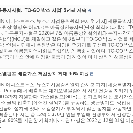
동지사협, ‘TO-GO 박스 사업’ 5년째 지속
HNN 어니스트뉴스. 뉴스기사검증위원회 손시훈 기자] 세종특
원장 황병순·허남태)는 아름상인봉사단(단장 최희진)과 함께 ‘TO
다. 아름동지사협은 2020년 7월 아름동상인협의회와 복지사각지
협약(MOU)을 체결하고 같은 해 8월부터 TO-GO 박스 사업을 
름상인봉사단에서 후원받은 다양한 먹거리로 구성된 TO-GO 박스
 살피는 아름동지역사회보장협의체의 특화사업이다. TO-GO 박스
 “종이박스 안에 다양한 물품이 담겨 있어 마치 산타의 선물상자를
스열펌프 배출가스 저감장치 최대 90% 지원
HNN 어니스트뉴스. 뉴스기사검증위원회 손시훈 기자] 세종특별자치
eat Pump)에서 배출되는 대기오염물질에서 시민 건강을 지키기
90%까지 지원한다. 가스열펌프(GHP)는 전기모터 대신 도시가스사용
사이클의 압축기(에어컨 실외기)를 구동하는 냉난방기로, 상업용 
 건물에 설치돼 있다. 저감장치가 부착되지 않은 장치를 가동하
배출된다. 시는 총 12억 5,370만 원을 투입해 환경부에서 산
의 90%를 지원할 계획이다. 지원 대상은 2022년 12월 31일
.