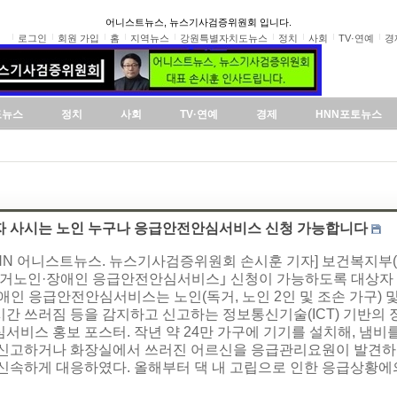
어니스트뉴스, 뉴스기사검증위원회 입니다.
로그인
회원 가입
홈
지역뉴스
강원특별자치도뉴스
정치
사회
TV·연예
경
도뉴스
정치
사회
TV·연예
경제
HNN포토뉴스
자 사시는 노인 누구나 응급안전안심서비스 신청 가능합니다
HNN 어니스트뉴스. 뉴스기사검증위원회 손시훈 기자] 보건복지부
독거노인·장애인 응급안전안심서비스｣ 신청이 가능하도록 대상자 
애인 응급안전안심서비스는 노인(독거, 노인 2인 및 조손 가구) 및
시간 쓰러짐 등을 감지하고 신고하는 정보통신기술(ICT) 기반의
서비스 홍보 포스터. 작년 약 24만 가구에 기기를 설치해, 냄비를
 신고하거나 화장실에서 쓰러진 어르신을 응급관리요원이 발견하는 
신속하게 대응하였다. 올해부터 댁 내 고립으로 인한 응급상황에의 