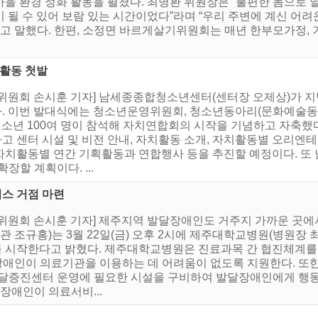
, 마을 환경 정화 활동을 펼쳤다. 최명환 위원장은 “불편한 몸으
 될 수 있어 보람 있는 시간이었다”라며 “우리 주변에 계신 어려
”고 말했다. 한편, 소정면 바르게살기위원회는 매년 한부모가정,
활동 첫발
위원회 손시훈 기자] 남세종종합청소년센터(센터장 오제상)가 지난
. 이번 발대식에는 청소년운영위원회, 청소년동아리(문화예술동
 청소년 100여 명이 참석해 자치연합회의 시작을 기념하고 자축했
 센터 시설 및 비전 안내, 자치활동 소개, 자치활동별 오리엔
자치활동별 연간 기획활동과 연합행사 등을 추진할 예정이다. 
장할 계획이다. ...
스 거점 마련
증위원회 손시훈 기자] 제주지역 발달장애인도 거주지 가까운 곳
관 조규홍)는 3월 22일(금) 오후 2시에 제주대학교병원(병원장
 시작한다고 밝혔다. 제주대학교병원은 진료과목 간 협진체계를
달장애인이 의료기관을 이용하는 데 어려움이 없도록 지원한다. 또
발달증진센터 운영에 필요한 시설을 구비하여 발달장애인에게 행
애인이 의료서비...