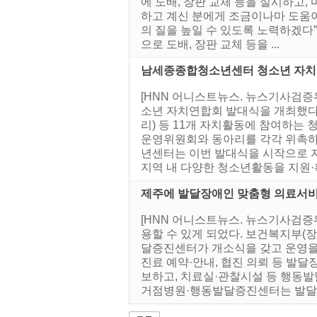
에 도배, 장판 교체 등을 실시하고
하고 계신 분에게 조금이나마 도움이
의 질을 높일 수 있도록 노력하겠다
으로 도배, 장판 교체 등을 ...
남세종종합청소년센터 청소년 자치
[HNN 어니스트뉴스. 뉴스기사검증
소년 자치연합회 발대식을 개최했다
리) 등 11개 자치활동에 참여하는
운영위원회와 동아리를 각각 위촉하고
년센터는 이번 발대식을 시작으로 
지역 내 다양한 청소년활동을 지원·확
제주에 발달장애인 맞춤형 의료서비
[HNN 어니스트뉴스. 뉴스기사검
용할 수 있게 되었다. 보건복지부(장
달증진센터가 개소식을 갖고 운영을
진료 예약·안내, 협진 의뢰 등 발
보하고, 치료실·관찰시설 등 행동
거점병원·행동발달증진센터는 발달장