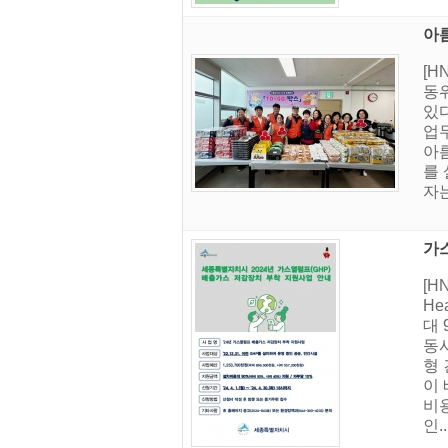
아름
[
동위
있
업무
아
를
자는
가
[
H
대 
동
형
이 
비용
인..