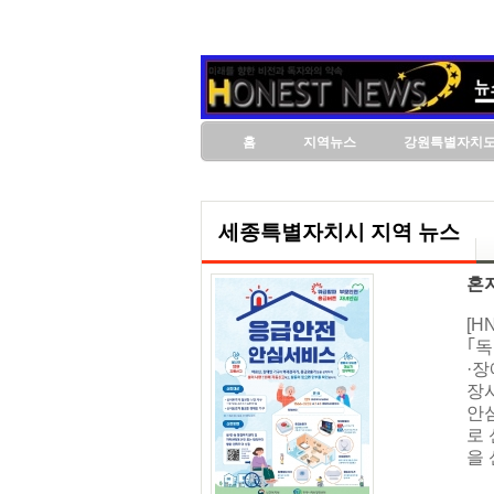
홈
지역뉴스
강원특별자치
세종특별자치시 지역 뉴스
혼
[
｢
·장
장
안심
로
을 