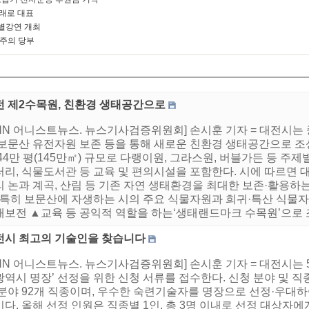
미래로 대표
별강연 개최
 주의 당부
전 제2수목원, 친환경 생태공간으로
HNN 어니스트뉴스. 뉴스기사검증위원회] 손시훈 기자 = 대전시는
 보문산 유전자원 보존 등을 통해 새로운 친환경 생태공간으로 조
44만 평(145만㎡) 규모로 다랭이원, 그라스원, 버블가든 등 주
러리, 식물도서관 등 교육 및 편의시설을 포함한다. 시에 따르면
리 논과 계곡, 산림 등 기존 자연 생태환경을 최대한 보존·활용하
. 특히 보문산에 자생하는 시의 주요 식물자원과 희귀·특산 식물
보전 ▲교육 등 공익적 역할을 하는‘생태랜드마크 수목원’으로 조성
전시 최고의 기술인을 찾습니다
NN 어니스트뉴스. 뉴스기사검증위원회] 손시훈 기자 = 대전시는 5월
역시 명장’ 선정을 위한 신청 서류를 접수한다. 신청 분야 및 직종
 분야 92개 직종이며, 우수한 숙련기술자를 명장으로 선정·우대
다. 올해 선정 인원은 직종별 1인, 총 3명 이내로 선정 대상자