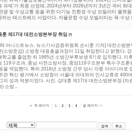
과제’가 최종 선정돼, 2024년부터 2026년까지 3년간 국비 최
관광 및 수상교통 등을 위한 다기능 친환경 수상 모빌리티 플랫폼
증하는 테스트베드 사업이다. 자율운항 수상 모빌리티는 육·수상
대훈 제17대 대전소방본부장 취임
HNN 어니스트뉴스. 뉴스기사검증위원회 손시훈 기자] 대전소방본
훈(소방준감) 소방청 대응총괄과장이 11일 취임한다고 밝혔다.
대학교를 졸업한 뒤 1995년 소방간부후보생 8기로 입직했다. 
청 119구조과, 충남 서천소방서장, 중앙119구조본부 특수구조훈
 등을 역임했다. 특히 2018년 소방청 근무 당시 각종 아이디어
 주관 혁신 평가에서 소방청이 서울대 의대와의 인사교류로 400
 그의 성과 덕분이었다. 사진. 강대훈 제17대 대전소방본부장.
) 소방...
첫 페이지
끝 페이지
1
2
3
4
검색
취소