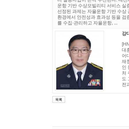
운항 기반 수상모빌리티 서비스 실증 
선정된 과제는 자율운항 기반 수상 
환경에서 안전성과 효과성 등을 검
를 수집·관리하고 자율운항, ...
강
[
대
어
재
인
처
도
전과
목록