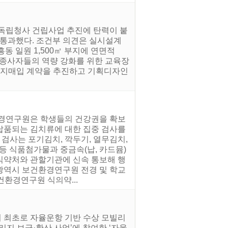
 독립청사 건립사업 추진에 탄력이 붙
통과했다. 조건부 의견은 실시설계
동 일원 1,500㎡ 부지에 연면적
지 종사자들의 역량 강화를 위한 교육장
 부지매입 계약을 추진하고 기획디자인
환경연구원은 학생들의 건강권을 확보
납품되는 김치류에 대한 집중 검사를
검사는 포기김치, 깍두기, 열무김치,
 등 식품첨가물과 중금속(납, 카드뮴)
 식약처와 관할기관에 신속 통보해 행
전광역시 보건환경연구원 전경 및 학교
건환경연구원 식의약...
서 최초로 자율운항 기반 수상 모빌리
지 보급·확산 사업’에 참여한 ‘자율