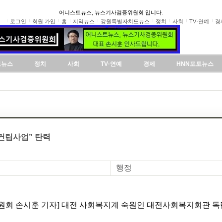
어니스트뉴스, 뉴스기사검증위원회 입니다.
로그인
회원 가입
홈
지역뉴스
강원특별자치도뉴스
정치
사회
TV·연예
경
도뉴스
정치
사회
TV·연예
경제
HNN포토뉴스
건립사업” 탄력
행정
원회 손시훈 기자] 대전 사회복지계 숙원인 대전사회복지회관 