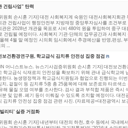
 건립사업” 탄력
증위원회 손시훈 기자] 대전 사회복지계 숙원인 대전사회복지회관
회관 건립사업이 행정안전부 지방재정 중앙투자심사를 조건부로 
은 2028년 개관을 목표로 시비 480억 원을 투입하여 중구 대흥
 규모로 건립될 예정이다. 사회복지 기관·단체의 업무공간과 사회복
 올해 4월 말 예정인 시의회 임시회에서 추경예산을 반영,편성,
...
전보건환경연구원, 학교급식 김치류 안전성 집중 점검
HNN 어니스트뉴스. 뉴스기사검증위원회 손시훈 기자] 대전보건
고 학교급식 식재료의 안전성을 확보하기 위해 관내 급식학교에 
행한다. 농생명정책과 학교급식지원팀과 협업으로 진행되는 이번 
치, 겉절이 등 김치류 5종 총 25품목에 대해 보존료와 타르색소
 유해 물질 오염 여부를 조사한다. 검사 결과 부적합 제품은 즉시
처분 및 압류․폐기 등이 이뤄질 수 있도록 조치할 예정이다. 대
식 김치류 안전성 집중 점검 관련 사진. (자료제공=대전광역시 보
모빌리티’ 실증 거점화
위원회 손시훈 기자] 내년부터 대전의 하천, 호수 등에서 국내에
시는 과학기술정보통신부(이하 과기정통부)의 ‘2024년 스마트빌리