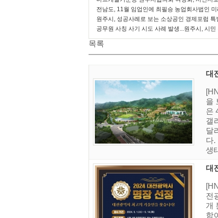
전남도, 11월 임업인에 최필승 농업회사법인 
원주시, 성공사례로 보는 소상공인 경제포럼 특
공무원 사칭 사기 시도 사례 발생...원주시, 시민
목록
대
[
을
은 
갤
달
다
생태
대
[H
전광
개
함이