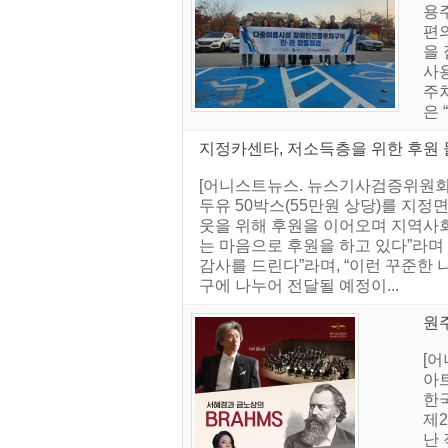
용
편
을
사용
주
은
지정카센타, 저소득층을 위한 후원 물
[어니스트뉴스. 뉴스기사검증위원회] 
두유 50박스(55만원 상당)를 지
웃을 위해 후원을 이어오며 지역사회
는 마음으로 후원을 하고 있다”라며
감사를 드린다”라며, “이런 꾸준한 
구에 나누어 전달될 예정이...
원주
[어
아
한
제
난