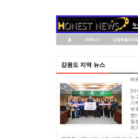
홈
지역뉴스
강원특별자치
강원도 지역 뉴스
바
[
는 
기
부
했
동본
위기