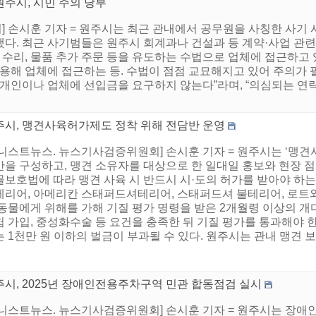
원주시, 시민 주의 당부
 손시훈 기자 = 원주시는 최근 관내에서 공무원을 사칭한 사기 
다. 최근 사기범들은 원주시 회계과나 건설과 등 계약·사업 관련
장 수리, 물품 추가 주문 등을 유도하는 수법으로 업체에 접근하고
활용해 업체에 접근하는 등. 수법이 점점 교묘해지고 있어 주의가 
 개인이나 업체에 선입금을 요구하지 않는다”라며, “의심되는 연
주시, 맹견사육허가제도 정착 위해 전담반 운영
어니스트뉴스. 뉴스기사검증위원회] 손시훈 기자 = 원주시는 ‘맹견
반을 구성하고, 맹견 소유자를 대상으로 한 일대일 홍보와 현장
보호법에 따라 맹견 사육 시 반드시 시·도의 허가를 받아야 하는
테리어, 아메리칸 스태퍼드셔테리어, 스태퍼드셔 불테리어, 로트와일
동물에게 위해를 가해 기질 평가 명령을 받은 2개월령 이상의 개다
 가입, 중성화수술 등 요건을 충족한 뒤 기질 평가를 통과해야 한
 1천만 원 이하의 벌금이 부과될 수 있다. 원주시는 관내 맹견 보호
주시, 2025년 장애인전용주차구역 민관 합동점검 실시
어니스트뉴스. 뉴스기사검증위원회] 손시훈 기자 = 원주시는 장애