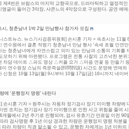
곡 제4번은 브람스의 마지막 교향곡으로, 드라마틱하고 열정적인 
앵글이 들어간 3악장, 샤콘느의 4악장으로 구성된다. 공연 예매는
시, 청춘남녀 1박 2일 만남행사 참가자 모집
니스트뉴스. 뉴스기사검증위원회] 손시훈 기자 = 속초시는 11월
 연수원에서 결혼 적령기 청춘남녀 만남 행사 ‘속세 초월 인연만들
사는 청춘남녀에게 자연스럽고 의미 있는 만남과 소통의 기회를 제
 도모하기 위해 마련됐다. 프로그램은 전통 사찰의 고즈넉한 분위
션 차담 데이트 △파도 명상 △커플 요가 △마음 연꽃 등 만들기 
테이 연수원장 스님의 즉문즉설(卽問卽說) 시간도 운영해 연애와 
 신청은 10월 13일(월) 9시부터 10월 17일(금) 18시까지 네이버
량에 ‘운행정지 명령’ 내린다
 손시훈 기자 = 원주시는 자동차 정기검사 장기 미이행 차량에
이번 조치는 정기검사 장기 미이행으로 인한 사고 위험을 줄여 
6개월에서 2년 주기로 진행되며, 검사 유효기간 만료일 이전 90
따라 검사명령 후 1년 이상 경과한 차량은 운행정지 명령 처분을 
따라 차량이 직권 말소될 수 있고, 운행한 자에게는 1년 이하의 