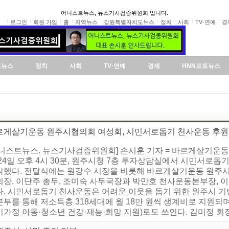
어니스트뉴스, 뉴스기사검증위원회 입니다.
로그인
회원 가입
홈
지역뉴스
강원특별자치도뉴스
정치
사회
TV·연예
경
도뉴스
정치
사회
TV·연예
경제
HNN포토뉴스
르게살기운동 원주시협의회 여성회, 시민서로돕기 천사운동 후원
어니스트뉴스. 뉴스기사검증위원회] 손시훈 기자 = 바르게살기운동
24일 오후 4시 30분, 원주시청 7층 투자상담실에서 시민서로돕기 
탁했다. 전달식에는 원강수 시장을 비롯해 바르게살기운동 원주시
회장, 이단주 총무, 조미숙 사무국장과 박만호 천사운동본부장,
다. 시민서로돕기 천사운동은 어려운 이웃을 돕기 위한 원주시 기
부를 통해 저소득층 318세대에 월 18만 원씩 생계비로 지원되며
가정 아동·청소년 건강·재능·희망 지원)로도 쓰인다. 김미정 회장은