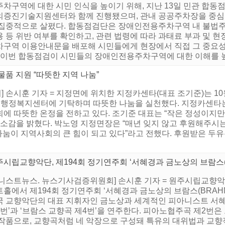
주차구역에 대한 시민 인식을 높이기 위해, 지난 13일 민관 합동
의증진기술지원센터와 함께 진행됐으며, 관내 공공주차장을 중심으
 집중적으로 살폈다. 합동점검단은 장애인전용주차구역 내 불법주차
 등 위반 여부를 확인하고, 관련 법령에 따라 과태료 부과 및 
차구역 이용안내문을 배포해 시민들에게 현장에서 직접 그 중요성
 “이번 합동점검이 시민들의 장애인전용주차구역에 대한 이해를 높이
품 지원 “따뜻한 지역 나눔”
손시훈 기자 = 지정면에 위치한 지정카센타(대표 조기준)는 10월 
정면행정복지센터에 기탁하며 따뜻한 나눔을 실천했다. 지정카센타는
에 따뜻한 온정을 전하고 있다. 조기준 대표는 “작은 정성이지만
 소감을 밝혔다. 박노영 지정면장은 “매년 잊지 않고 후원해주시
나눔이 지역사회의 큰 힘이 되고 있다”라고 전했다. 후원받은 두유
시립교향악단, 제194회 정기연주회 ‘서혜경과 금노상의 브람스(B
니스트뉴스. 뉴스기사검증위원회] 손시훈 기자 = 원주시립교향악단은
트홀에서 제194회 정기연주회 ‘서혜경과 금노상의 브람스(BRAH
국 교향악단의 대표 지휘자인 금노상과 세계적인 피아니스트 서혜
2번’과 ‘브람스 교향곡 제4번’을 연주한다. 피아노협주곡 제2번
 작품으로, 교향곡처럼 네 악장으로 구성돼 특유의 대위법과 교향