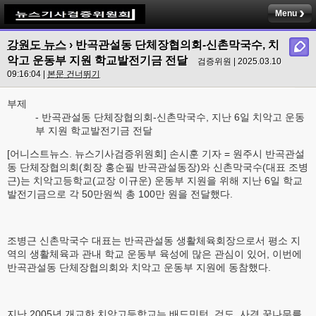
Menu
강원도 뉴스
› 반곡관설동 단체장협의회-신촌막국수, 치
악고 운동부 지원 학교발전기금 전달
검증위원 | 2025.03.10
09:16:04 |
본문 건너뛰기
부제
- 반곡관설동 단체장협의회-신촌막국수, 지난 6일 치악고 운동
부 지원 학교발전기금 전달
[어니스트뉴스. 뉴스기사검증위원회] 손시훈 기자 = 원주시 반곡관설
동 단체장협의회(회장 홍순필 반곡관설동장)와 신촌막국수(대표 조병
근)는 치악고등학교(교장 이규운) 운동부 지원을 위해 지난 6일 학교
발전기금으로 각 50만원씩 총 100만 원을 전달했다.
조병근 신촌막국수 대표는 반곡관설동 생활체육회장으로서 평소 지
역의 생활체육과 관내 학교 운동부 육성에 많은 관심이 있어, 이번에
반곡관설동 단체장협의회와 치악고 운동부 지원에 동참했다.
지난 2005년 개교한 치악고등학교는 배드민턴, 검도, 사격 꿈나무를