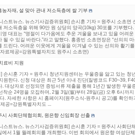
흥농자재, 설 맞아 관내 저소득층에 쌀 기부
어니스트뉴스. 뉴스기사검증위원회] 손시훈 기자 = 원주시 소초면 
 저소득층을 위해 90만 원 상당의 양곡(10kg) 30포를 기부했
미영 대표는 “명절이 다가옴에도 추운 겨울을 보내고 있을 어려운
 될 수 있길 바란다.”라고 말했다. 홍종빈 소초면장은 “선의의 
를 드린다. 어려운 이웃에게 겨울을 이겨낼 수 있는 선의와 활기를
.(자료제공=강원특별자치도 원주시 소초면)
 치료비 지원
 손시훈 기자 = 원주시 청년지원센터는 우울증을 앓고 있는 청
한다. 신청 대상은 최근 5년 이내 진단(질병코드 F30~39, F4
이다. 대상자로 선정되면 증빙서류 제출을 통해 1년간 발생한 우울
선착순 24명을 모집하며, 2월 3일(월)부터 28일(금) 오후 6시
출하면 된다. 자세한 사항은 시 홈페이지(원주소식-원주시 공고)를 확
자료제공=강원특별자치도 ...
주시 사회단체협의회, 원은향 신임회장 선출
니스트뉴스. 뉴스기사검증위원회] 손시훈 기자 = 원주시 사회단체협
실에서 1월 월례회의를 개최했다. 이번 회의에서 원은향 여성