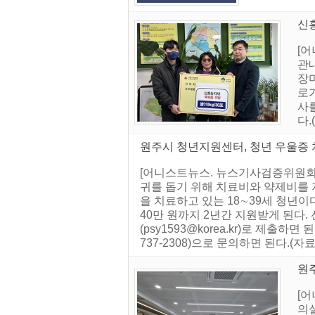
신
[
관내
장
로가
사
다
원주시 청년지원센터, 청년 우울증
[어니스트뉴스. 뉴스기사검증위원회]
귀를 돕기 위해 치료비와 약제비를 지원
을 치료하고 있는 18∼39세 청년
40만 원까지 2년간 지원받게 된다. 
(psy1593@korea.kr)로 제
737-2308)으로 문의하면 된다.(
원
[어
의