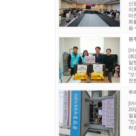
신
의
마
회
숨 
원
[
(화
달
이
“
전
우
[
20
절
“
하