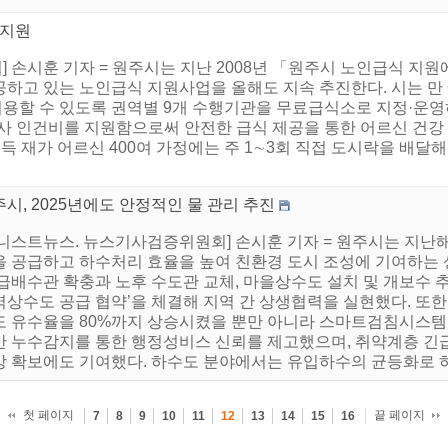
 지원
손시훈 기자 = 원주시는 지난 2008년 「원주시 노인급식 지원
하고 있는 노인급식 지원사업을 올해도 지속 추진한다. 시는 만 6
할 수 있도록 권역별 9개 수행기관을 무료급식소로 지정·운영하
 인건비를 지원함으로써 안전한 급식 제공을 통한 어르신 건강 
소득 재가 어르신 400여 가정에는 주 1∼3회 직접 도시락을 배달
시, 2025년에도 안정적인 물 관리 추진
어니스트뉴스. 뉴스기사검증위원회] 손시훈 기자 = 원주시는 지난
을 공급하고 하수처리 효율을 높여 친환경 도시 조성에 기여하는 
 급배수관 확충과 노후 수도관 교체, 마을상수도 설치 및 개보수 
역상수도 공급 협약’을 체결해 지역 간 상생협력을 실현했다. 또
도 유수율을 80%까지 상승시켰을 뿐만 아니라 스마트검침시스템
반 누수감지를 통한 행정성비스 신뢰를 제고했으며, 취약계층 긴
망 확보에도 기여했다. 하수도 분야에서는 유입하수의 균등화로 하
첫 페이지
끝 페이지
7
8
9
10
11
12
13
14
15
16