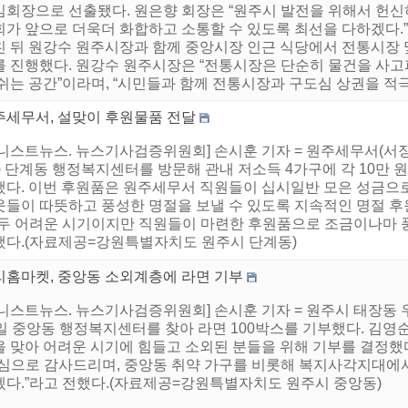
임회장으로 선출됐다. 원은향 회장은 “원주시 발전을 위해서 헌
회가 앞으로 더욱더 화합하고 소통할 수 있도록 최선을 다하겠다.
친 뒤 원강수 원주시장과 함께 중앙시장 인근 식당에서 전통시장 
를 진행했다. 원강수 원주시장은 “전통시장은 단순히 물건을 사고
쉬는 공간”이라며, “시민들과 함께 전통시장과 구도심 상권을 적극적
주세무서, 설맞이 후원물품 전달
어니스트뉴스. 뉴스기사검증위원회] 손시훈 기자 = 원주세무서(서장
) 단계동 행정복지센터를 방문해 관내 저소득 4가구에 각 10만 원
했다. 이번 후원품은 원주세무서 직원들이 십시일반 모은 성금으
웃들이 따뜻하고 풍성한 명절을 보낼 수 있도록 지속적인 명절 후
모두 어려운 시기이지만 직원들이 마련한 후원품으로 조금이나마 풍
했다.(자료제공=강원특별자치도 원주시 단계동)
리홈마켓, 중앙동 소외계층에 라면 기부
어니스트뉴스. 뉴스기사검증위원회] 손시훈 기자 = 원주시 태장동
일 중앙동 행정복지센터를 찾아 라면 100박스를 기부했다. 김영순 
을 맞아 어려운 시기에 힘들고 소외된 분들을 위해 기부를 결정했
진심으로 감사드리며, 중앙동 취약 가구를 비롯해 복지사각지대에서
겠다.”라고 전했다.(자료제공=강원특별자치도 원주시 중앙동)