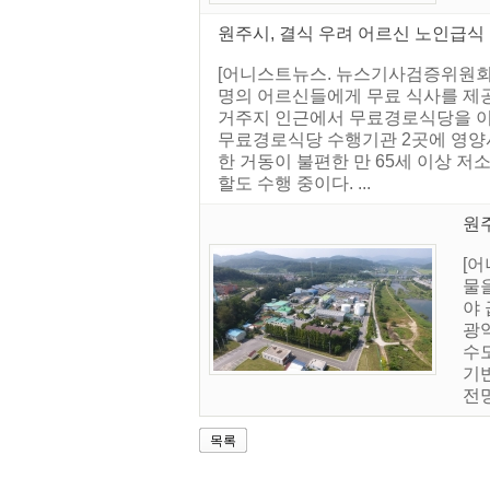
원주시, 결식 우려 어르신 노인급식
[어니스트뉴스. 뉴스기사검증위원회] 
명의 어르신들에게 무료 식사를 제공
거주지 인근에서 무료경로식당을 이용
무료경로식당 수행기관 2곳에 영양사
한 거동이 불편한 만 65세 이상 저
할도 수행 중이다. ...
원주
[
물
야
광
수
기
전
목록