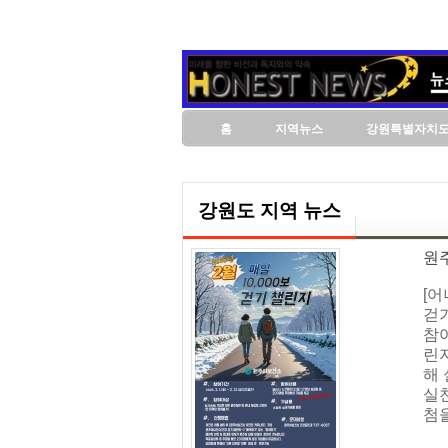
홈
지역뉴스
강원특별자치
강원도 지역 뉴스
원
[
걷기
참여
린지
해
실천
첨을