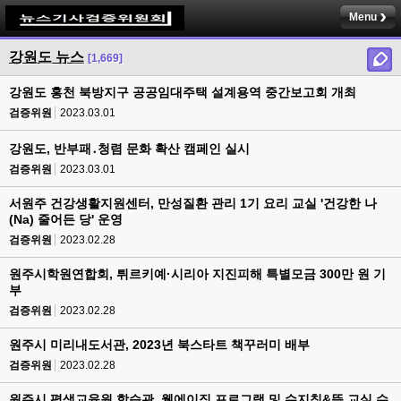
Menu
강원도 뉴스
[1,669]
강원도 홍천 북방지구 공공임대주택 설계용역 중간보고회 개최
검증위원
2023.03.01
강원도, 반부패․청렴 문화 확산 캠페인 실시
검증위원
2023.03.01
서원주 건강생활지원센터, 만성질환 관리 1기 요리 교실 '건강한 나
(Na) 줄어든 당' 운영
검증위원
2023.02.28
원주시학원연합회, 튀르키예·시리아 지진피해 특별모금 300만 원 기
부
검증위원
2023.02.28
원주시 미리내도서관, 2023년 북스타트 책꾸러미 배부
검증위원
2023.02.28
원주시 평생교육원 학습관, 웰에이징 프로그램 및 수지침&뜸 교실 수