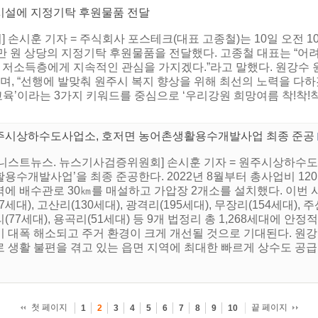
시설에 지정기탁 후원물품 전달
 손시훈 기자 = 주식회사 포스테크(대표 고종철)는 10일 오전 
00만 원 상당의 지정기탁 후원물품을 전달했다. 고종철 대표는 “
내 저소득층에게 지속적인 관심을 가지겠다.”라고 말했다. 원강수 
며, “선행에 발맞춰 원주시 복지 향상을 위해 최선의 노력을 다하겠
, 교육’이라는 3가지 키워드를 중심으로 ‘우리강원 희망여름 착!착!
주시상하수도사업소, 호저면 농어촌생활용수개발사업 최종 준공
어니스트뉴스. 뉴스기사검증위원회] 손시훈 기자 = 원주시상하수도
용수개발사업’을 최종 준공한다. 2022년 8월부터 총사업비 120
에 배수관로 30㎞를 매설하고 가압장 2개소를 설치했다. 이번 사
17세대), 고산리(130세대), 광격리(195세대), 무장리(154세대), 주
(77세대), 용곡리(51세대) 등 9개 법정리 총 1,268세대에 
이 대폭 해소되고 주거 환경이 크게 개선될 것으로 기대된다. 원강
 생활 불편을 겪고 있는 읍면 지역에 최대한 빠르게 상수도 공급이
첫 페이지
끝 페이지
1
2
3
4
5
6
7
8
9
10