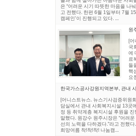
들과 함께 살아가는 아름다운 사회를
은 “어려운 시기 따뜻한 마음을 나눠
고 전했다. 한편 6월 1일부터 7월 
캠페인’이 진행되고 있다. ...
원
[
국
에 
료복
들
핵
요청
한국가스공사강원지역본부, 관내 
[어니스트뉴스. 뉴스기사검증위원회]
담실에서 관내 사회복지시설 13곳에
정 등 취약계층 복지시설 후원을 
말했다. 원강수 원주시장은 “어려운 
선의 노력을 다하겠다.”라고 전했다. 
희망여름 착!착!착! 나눔캠...