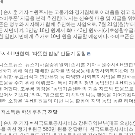
내
 손시훈 기자 = 원주시는 고물가와 경기침체로 어려움을 겪고 있
비쿠폰’ 지급을 본격 추진한다. 시는 신속한 대응 및 지급을 위해 
은 정부와 지자체가 함께 추진하는 사업으로, 7월 21일(월)부터
 시민이며, 1인당 18만 원에서 최대 43만 원까지(기초생활수급자
한 일반시민에게 추가로 10만 원을 지급할 예정이다. 소비쿠폰은 원
시4-H연합회, ‘따뜻한 밥상’ 만들기 동참
어니스트뉴스. 뉴스기사검증위원회] 손시훈 기자 = 원주시4-H연합
천하기 위해 직접 재배한 감자를 밥상공동체종합사회복지관에 전달
을 위한 무료급식과 연탄은행 등 다양한 사회복지사업을 추진
도움을 주기 위해 이뤄졌다. 특히 지역의 청년 농업인인 4-H회원
를 더했다. 조무룡 회장은 “농업기술센터의 기술 지도와 도움으로
 있어서 기쁘다.”라며, “앞으로도 지속적인 나눔 활동을 이어가겠
터 소장은 “4-H회원들의 이번 나눔 활동이 지역 농업·농촌 리더로
저소득층 학생 후원금 전달
 손시훈 기자 = 한국도로공사서비스 강원권역본부(대표 오병삼)은 
을 위한 정기후원금 560만 원을 전달했다. 한국도로공사서비스