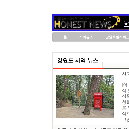
홈
지역뉴스
강원특별자치
강원도 지역 뉴스
한
[
석
산
성
을
식
그