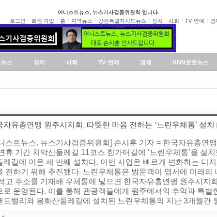
어니스트뉴스, 뉴스기사검증위원회 입니다.
로그인
회원 가입
홈
지역뉴스
강원특별자치도뉴스
정치
사회
TV·연예
경
도뉴스
정치
사회
TV·연예
경제
HNN포토뉴스
국자유총연맹 원주시지회, 따뜻한 마음 전하는 ‘느린우체통’ 설치
어니스트뉴스. 뉴스기사검증위원회] 손시훈 기자 = 한국자유총연맹
 연휴 기간 치악산둘레길 11코스 한가터길에 ‘느린우체통’을 설
둘레길에 이은 세 번째 설치다. 이번 사업은 빠르게 변화하는 디
을 전하기 위해 추진됐다. 느린우체통은 방문객이 엽서에 미래의 
 적고 주소를 기재해 우체통에 넣으면 한국자유총연맹 원주시지회가
으로 운영된다. 이를 통해 관광객들에게 원주에서의 추억과 특별한
랜드밸리와 봉화산둘레길에 설치된 느린우체통의 지난 3개월간 월평균