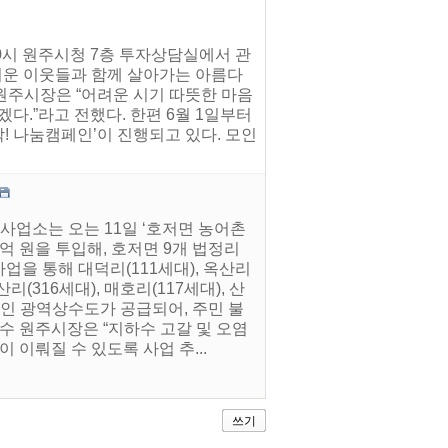
10시 원주시청 7층 투자상담실에서 관
어려운 이웃들과 함께 살아가는 아름다
원주시장은 “어려운 시기 따뜻한 마음
다.”라고 전했다. 한편 6월 1일부터
착! 나눔캠페인’이 진행되고 있다. 모인
사업소는 오는 11일 ‘호저면 농어촌
억 원을 투입해, 호저면 9개 법정리
업을 통해 대덕리(111세대), 옥산리
산리(316세대), 매호리(117세대), 산
안정적인 광역상수도가 공급되어, 주민 불
수 원주시장은 “지하수 고갈 및 오염
 이뤄질 수 있도록 사업 추...
쓰기