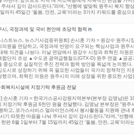
 바란다. 앞으로도 지역 내 저소득층에게 지속적인 관심을 가지겠
 주셔서 깊이 감사드린다.”라며, “선행에 발맞춰 원주시 복지 향
15일까지 45일간 ‘돌봄, 안전, 교육’이라는 3가지 키워드를 중심으
주시, 국정과제 및 국비 현안에 초당적 협력
어니스트뉴스. 뉴스기사검증위원회] 손시훈 기자 = 원강수 원주시장
회의원을 면담하고, 국정과제 반영이 요구되는 핵심사업과 원주시
대해 의견을 나눴다. 이날 면담에서 원강수 시장과 최혁진 의원은
합단지 조성 ▲수도권 광역급행철도(GTX-D) 원주 연결 ▲공공
을 중심으로 실질적인 추진 전략과 협력 방안을 폭넓게 논의했다.
심도시로 성장하기 위해 꼭 필요한 사업들이 국가의 정책적인 지
했으며, 최혁진 의원은 원주시의 미래 성장을 위한 중요한 사업들에
사회복지시설에 지정기탁 후원금 전달
 손시훈 기자 = 한국가스공사강원지역본부(본부장 김명남)은 10
 지정기탁 후원금 6천만 원을 전달했다. 김명남 본부장은 “원주
진행하고, 코가스서비스 얼라이언스에서 봉사활동을 지원해 관내 
시기 따뜻한 마음을 나눠 주셔서 깊이 감사드린다.”라며, “선행에
한편 6월 1일부터 7월 15일까지 45일간 ‘돌봄, 안전, 교육’이