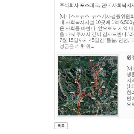
주식회사 포스테크, 관내 사회복지
[어니스트뉴스. 뉴스기사검증위원회]
내 사회복지시설 10곳에 1억 6,5
운 사회를 바란다. 앞으로도 지역 
을 나눠 주셔서 깊이 감사드린다.”라
7월 15일까지 45일간 ‘돌봄, 안전
성금은 기후 위...
원
[
생활
지역
(1
현리
편
으로
목록