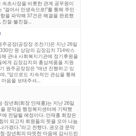
병선 속초시장을 비롯한 관계 공무원이
 “걸어서 민생속으로!”를 통해 주민
사항을 파악해 37건은 해결을 완료했
친절·불친절...
원주공장(공장장 조찬기)은 지난 26일
330만 원 상당의 김장김치 714박스
 통해 관내 사회복지기관에 정기후원을
르신들에게 김장김치와 홍삼제품을 지원
찬기 원주공장장은 “매년 진행하고 있
며, “앞으로도 지속적인 관심을 통해
마음을 보태주셔...
·장년회(회장 안재홍)는 지난 26일
용품을 문막읍 행정복지센터에 기탁했
구에 전달될 예정이다. 안재홍 회장은
힘이 되고자 회원들의 뜻을 모아 나눔
 나가겠다.”라고 전했다. 권오경 문막
 청·장년회의 따뜻한 마음에 감사드린