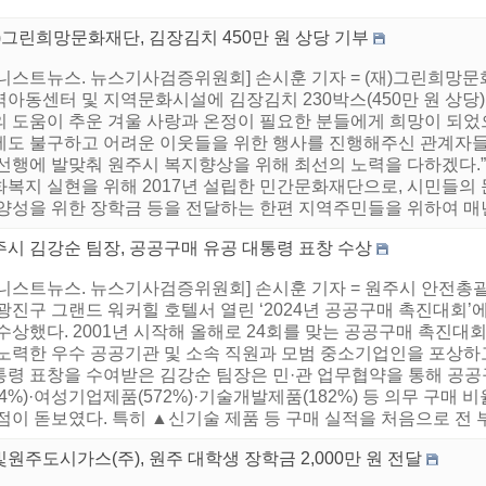
)그린희망문화재단, 김장김치 450만 원 상당 기부
어니스트뉴스. 뉴스기사검증위원회] 손시훈 기자 = (재)그린희망문
아동센터 및 지역문화시설에 김장김치 230박스(450만 원 상당)
 도움이 추운 겨울 사랑과 온정이 필요한 분들에게 희망이 되었으면
에도 불구하고 어려운 이웃들을 위한 행사를 진행해주신 관계자들에
 선행에 발맞춰 원주시 복지향상을 위해 최선의 노력을 다하겠다.
화복지 실현을 위해 2017년 설립한 민간문화재단으로, 시민들의
양성을 위한 장학금 등을 전달하는 한편 지역주민들을 위하여 매년 
주시 김강순 팀장, 공공구매 유공 대통령 표창 수상
니스트뉴스. 뉴스기사검증위원회] 손시훈 기자 = 원주시 안전총괄과
광진구 그랜드 워커힐 호텔서 열린 ‘2024년 공공구매 촉진대회’
 수상했다. 2001년 시작해 올해로 24회를 맞는 공공구매 촉진
 노력한 우수 공공기관 및 소속 직원과 모범 중소기업인을 포상하
통령 표창을 수여받은 김강순 팀장은 민·관 업무협약을 통해 공
74%)·여성기업제품(572%)·기술개발제품(182%) 등 의무 구매
점이 돋보였다. 특히 ▲신기술 제품 등 구매 실적을 처음으로 전 부서
원주도시가스(주), 원주 대학생 장학금 2,000만 원 전달