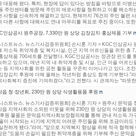
극 대응해 왔다. 특히, 현장에 답이 있다는 방침을 바탕으로 이
 동 주민센터를 방문해 주민의 애로사항을 청취하고 이를 해소하는
편 사항을 신속하게 해결하고 있다. 현재까지 76건의 주민 불편 
 다른 사항에 대해서도 연내 마무리를 목표로 추진 중이다. 또한, 
C인삼공사 원주공장, 7,330만 원 상당 김장김치·홍삼제품 기부
어니스트뉴스. 뉴스기사검증위원회] 손시훈 기자 = KGC인삼공사 
 저소득 취약계층 및 복지시설, 인근 지역 어르신들을 위한 총 7,
 홍삼제품 700세트를 전달했다. KGC인삼공사는 정관장 펀드를
속하고 있으며, 매년 지역 내 취약계층 및 시설, 인근 마을 어
는 등 지역사회를 위한 공헌 활동을 꾸준히 이어나가고 있다. 조
 김장김치 후원에 더해 올해는 작년처럼 홍삼도 함께 기부했다.”라
사회복지 증진에 기여하겠다.”라고 전했다. 시 관계자는 “따뜻한 
읍 청·장년회, 230만 원 상당 식생활용품 후원
니스트뉴스. 뉴스기사검증위원회] 손시훈 기자 = 원주시 문막읍 청
막읍 지역사회의 소외된 이웃을 위해 230만 원 상당의 식생활
. 후원 물품은 문막읍지역사회보장협의체를 통해 관내 저소득 가
겨울이 시작되는 시기에 지역의 어려운 주민들을 위해 조금이라도 
실천하게 됐다.”라며, “앞으로 지역복지 향상을 위해 적극 협력해
장은 “도움의 손길이 필요한 취약계층을 위해 기부해 주신 문막읍