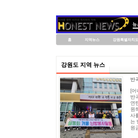
홈
지역뉴스
강원특별자치
강원도 지역 뉴스
반
[
반
연
원
사
는
원금