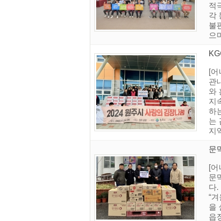
적
각
불
으며
KG
[
관내
와
지
하
는
지역
문막
[어
문
다
“
을 
읍