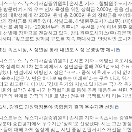
니스트뉴스. 뉴스기사검증위원회] 손시훈 기자 = 참빛원주도시가스(
 방문하여 지역 우수 인재 육성을 위한 장학금 2,000만 원을 
명의 대학생에게 각 200만 원씩 총 2,000만 원의 장학금을 수여하
당의 장학금을 지원하였다. 참빛그룹, 참빛원주도시가스(주), (재
육성을 위해 지난 2008년부터 원주시의 추천을 받아 매년 원주 
을 선발해 장학금을 전달하고 있다. 참빛원주도시가스(주) 김문
하며, “앞으로도 장학금 규모를 지속 확대하고, 안정적인 도시가스 
병선 속초시장, 시정연설 통해 내년도 시정 운영방향 제시
어니스트뉴스. 뉴스기사검증위원회] 손시훈 기자 = 이병선 속초시장
차 정례회 제1차 본회의에서 시정연설을 통해 2024년도의 주요 
명했다. 연설에서 이병선 시장은 “코로나 종식 이후에도 기약 없이
기 속초시정은 ‘시민은 하나로 속초는 미래로’라는 구호 아래, 위
”라고 회고했다. 이어서, “경제 위기와 지방소멸이라는 국가적 위
의회와 설악권 4개 시군 행정협의회를 통해 공동 대응하는 한편,
지역의 한계를 강점과 기회로 발상 전환한 ‘콤팩트시티’라는 개념을
초시, 강원도 민원행정분야 종합평가 결과 우수기관 선정
어니스트뉴스. 뉴스기사검증위원회] 손시훈 기자 = 속초시는 강원
정분야 종합평가에서 우수기관 ‘장려’로 선정됐다. 시는 그간 행
가 등에 대해 자체 실정에 맞는 시민 중심 민원서비스 개선을 위