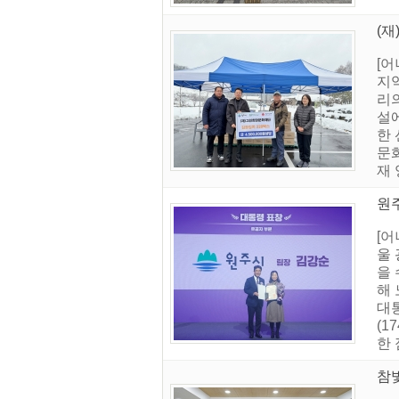
(재
[
지역
리의
설
한
문
재 
원
[어
울 
을
해
대
(1
한 
참빛