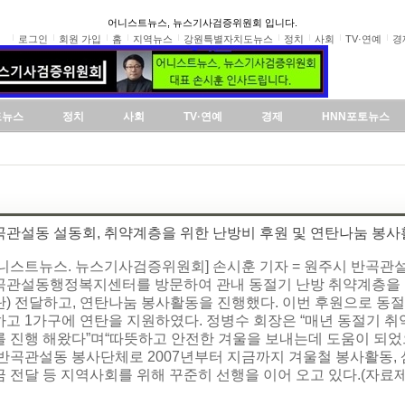
어니스트뉴스, 뉴스기사검증위원회 입니다.
로그인
회원 가입
홈
지역뉴스
강원특별자치도뉴스
정치
사회
TV·연예
경
도뉴스
정치
사회
TV·연예
경제
HNN포토뉴스
곡관설동 설동회, 취약계층을 위한 난방비 후원 및 연탄나눔 봉사
어니스트뉴스. 뉴스기사검증위원회] 손시훈 기자 = 원주시 반곡관설
곡관설동행정복지센터를 방문하여 관내 동절기 난방 취약계층을 위해
탄) 전달하고, 연탄나눔 봉사활동을 진행했다. 이번 후원으로 동절
하고 1가구에 연탄을 지원하였다. 정병수 회장은 “매년 동절기 
를 진행 해왔다”며“따뜻하고 안전한 겨울을 보내는데 도움이 되었으
 반곡관설동 봉사단체로 2007년부터 지금까지 겨울철 봉사활동, 
 전달 등 지역사회를 위해 꾸준히 선행을 이어 오고 있다.(자료제