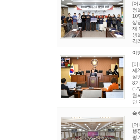
[어
청을
10
상
재 
생
격려
이
[
제2
설
8
다
협
던 
속
[
행
평