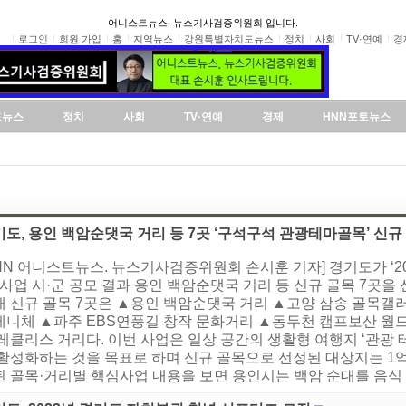
어니스트뉴스, 뉴스기사검증위원회 입니다.
로그인
회원 가입
홈
지역뉴스
강원특별자치도뉴스
정치
사회
TV·연예
경
도뉴스
정치
사회
TV·연예
경제
HNN포토뉴스
도, 용인 백암순댓국 거리 등 7곳 ‘구석구석 관광테마골목’ 신
HNN 어니스트뉴스. 뉴스기사검증위원회 손시훈 기자] 경기도가 ‘
 사업 시·군 공모 결과 용인 백암순댓국 거리 등 신규 골목 7곳을
해 신규 골목 7곳은 ▲용인 백암순댓국 거리 ▲고양 삼송 골목
베니체 ▲파주 EBS연풍길 창작 문화거리 ▲동두천 캠프보산 월
레클리스 거리다. 이번 사업은 일상 공간의 생활형 여행지 ‘관광
 활성화하는 것을 목표로 하며 신규 골목으로 선정된 대상지는 1억
 골목·거리별 핵심사업 내용을 보면 용인시는 백암 순대를 음식 