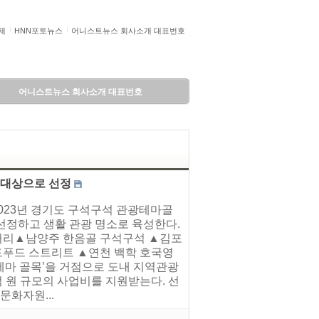
제
HNN포토뉴스
어니스트뉴스 회사소개 대표번호
어니스트뉴스 회사소개 대표번호
규 대상으로 선정
2023년 경기도 구석구석 관광테마골
 선정하고 생활 관광 명소로 육성한다.
갤러리▲남양주 한음골 구석구석 ▲김포
드푸드 스트리트 ▲연천 백학 호국영
 테마 골목’을 거점으로 도내 지역관광
 원 규모의 사업비를 지원받는다. 선
문화자원...