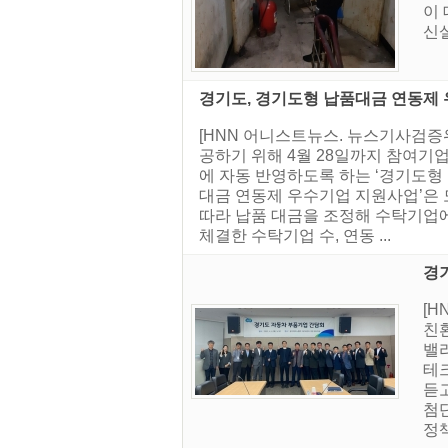
이
신설
경기도, 경기도형 납품대금 연동제
[HNN 어니스트뉴스. 뉴스기사검증
공하기 위해 4월 28일까지 참여기업
에 자동 반영하도록 하는 ‘경기도형
대금 연동제 우수기업 지원사업’은
따라 납품 대금을 조정해 수탁기업
체결한 수탁기업 수, 연동 ...
경
[
친
밸
테
듣
첨
정