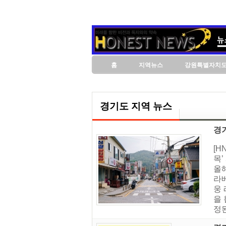
홈
지역뉴스
강원특별자치
경기도 지역 뉴스
경기
[
목’
올
라
웅 
을
정된