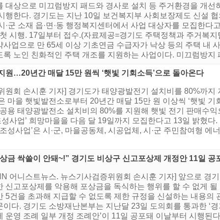
를 대상으로 미끄럼방지 패드와 경사로 설치 등 주거환경을 개선하
 시행한다. 경기도는 지난 10일 보건복지부 사회보장제도 신설 협
시·군 소재 읍·면·동 행정복지센터에서 사업 대상자를 모집한다고 
’ 첫 시행. 17일부터 접수.(자료제공=경기도 주택정책과 주거복
약사업으로 만 65세 이상 기초연금 수급자가 낙상 등의 주택 내
도록 노인 친화적인 주택 개조를 지원하는 사업이다. 미끄럼방지 패
지원…20년간 매달 15만 원씩 ‘햇빛 기회소득’으로 돌아온다
위원회 손시훈 기자] 경기도가 태양광발전기 설치비를 80%까지
 마을 햇빛발전소로부터 20년간 매달 15만 원 이상씩 ‘햇빛 기
 공용 태양광발전소 설치비의 80%를 지원해 햇빛 전기 판매수
 조성사업’ 희망마을을 다음 달 19일까지 모집한다고 13일 밝혔다
 조성사업’은 시·군, 마을공동체, 시공업체, 시·군 주민참여형
상금 싹쓸이 안돼~!” 경기도 비상구 신고포상제 개정안 11일 공
HNN 어니스트뉴스. 뉴스기사검증위원회 손시훈 기자] 앞으로 경
한 신고포상제를 악용해 포상금을 독식하는 행위를 할 수 없게 될
간 5건을 초과해 지급할 수 없도록 제한 규정을 신설하는 내용의 
문이다. 경기도 소방재난본부는 지난달 23일 도의회를 통과한 ‘
제 운영 조례 일부 개정 조례안’이 11일 공포돼 이날부터 시행된