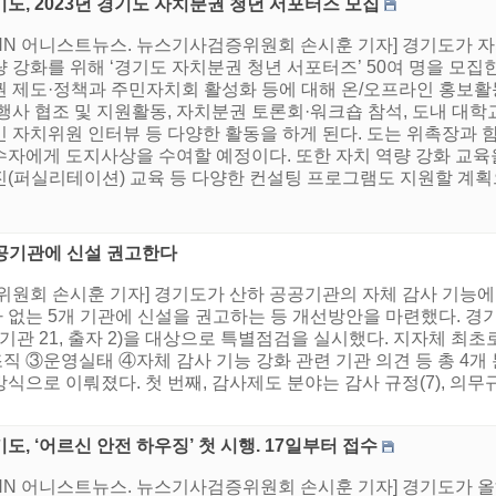
도, 2023년 경기도 자치분권 청년 서포터즈 모집
HNN 어니스트뉴스. 뉴스기사검증위원회 손시훈 기자] 경기도가 
 강화를 위해 ‘경기도 자치분권 청년 서포터즈’ 50여 명을 모
권 제도·정책과 주민자치회 활성화 등에 대해 온/오프라인 홍보활
행사 협조 및 지원활동, 자치분권 토론회·워크숍 참석, 도내 대학
민 자치위원 인터뷰 등 다양한 활동을 하게 된다. 도는 위촉장과 
수자에게 도지사상을 수여할 예정이다. 또한 자치 역량 강화 교육
(퍼실리테이션) 교육 등 다양한 컨설팅 프로그램도 지원할 계획으로
공공기관에 신설 권고한다
위원회 손시훈 기자] 경기도가 산하 공공기관의 자체 감사 기능에
없는 5개 기관에 신설을 권고하는 등 개선방안을 마련했다. 경기도
출연기관 21, 출자 2)을 대상으로 특별점검을 실시했다. 지자체 최
 ③운영실태 ④자체 감사 기능 강화 관련 기관 의견 등 총 4개 
로 이뤄졌다. 첫 번째, 감사제도 분야는 감사 규정(7), 의무규정(1
도, ‘어르신 안전 하우징’ 첫 시행. 17일부터 접수
HNN 어니스트뉴스. 뉴스기사검증위원회 손시훈 기자] 경기도가 올