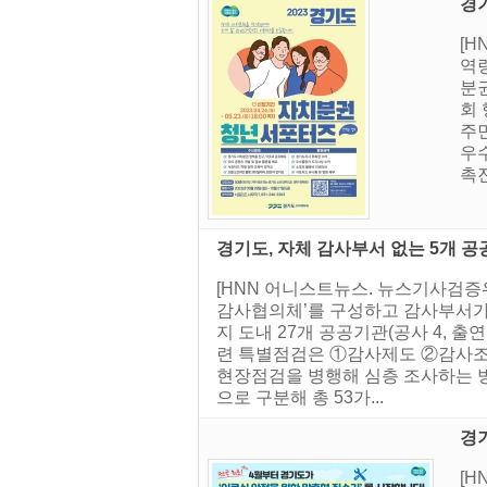
경기
[
역량
분
회 
주
우
촉진
경기도, 자체 감사부서 없는 5개 
[HNN 어니스트뉴스. 뉴스기사검증
감사협의체’를 구성하고 감사부서가 
지 도내 27개 공공기관(공사 4, 
련 특별점검은 ①감사제도 ②감사조직
현장점검을 병행해 심층 조사하는 방식으
으로 구분해 총 53가...
경기
[