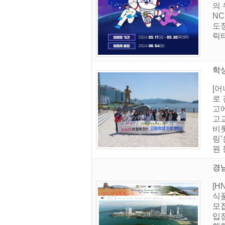
의
N
도정
릭터
학생
[
로 
고에
고
비롯
링
원 
경
[
식
모집
입