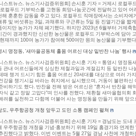
어니스트뉴스. 뉴스기사검증위원회] 손시훈 기자 = 거제시 로컬푸드
) 로컬푸드 기부박스를 고현동 희망나눔곳간에 전달하고 있어 어
천해 훈훈한 감동을 주고 있다. 로컬푸드 직매장에서는 소비자에
채류 및 버섯류는 3일, 과채류와 구근류는 5일 등 진열기간을 
품이지만 농가가 자체 폐기했다. 하지만 2023년 6월부터 거제
기간이 경과했지만 신선한 농산물은 로컬푸드 기부박스에 담아 
 현재까지 100여 농가가 참여해 500여만 원의 농산물을 기부했다
시 명정동, '새마을공동체 홀몸 어르신 대상 밑반찬 나눔' 행사
어니스트뉴스. 뉴스기사검증위원회] 손시훈 기자 = 통영시 명정동새
동 관내 어르신들에게 싱싱한 제철과일과 계절김치 등 밑반찬 나눔
 제때 챙겨 드시기 힘든 홀몸 어르신 20세대를 대상으로 여러 
 건강을 챙기시길 바라는 취지에서 실시했으며, 거동이 불편하신
 준비하기도 했다. 반찬을 전해 받은 어르신은 “혼자서 반찬을 
 자식 같고 정말 고맙다”며 인사를 전했다. 제환철 새마을협의회
 배려를 실천하고 다함께 더불어 사는 명정동을 만들기 위해 앞으로
남도, 우주항공청 개청 앞두고 도민 소통 캠페인 펼쳐
어니스트뉴스. 뉴스기사검증위원회] 손시훈 기자 = 경남도는 도내
께 우주항공청 개청을 기념·홍보하기 위해 19일 홈경기와 연계한 
 추진했다고 밝혔다. 이번 이벤트는 5월 27일 경남 사천에 개청