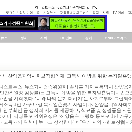
어니스트뉴스, 뉴스기사검증위원회 입니다.
로그인
회원 가입
홈
지역뉴스
강원특별자치도뉴스
정치
사회
TV·연예
경
도뉴스
정치
사회
TV·연예
경제
HNN포토뉴스
영시 산양읍지역사회보장협의체, 고독사 예방을 위한 복지일촌
어니스트뉴스. 뉴스기사검증위원회] 손시훈 기자 = 통영시 산양
, 민간위원장 김상률)는 고독사 예방을 위한 복지일촌맺기사업으로 
사업을 시작했다. ‘너와 나의 온기 더하기’는 사회로부터 고립되
 저소득 1인 가구 대상 복지일촌맺기 사업이다. 산양읍지역사회
해 안부확인 등 정서적 지지를 제공하고, 식료품 및 생필품을 지
업이다. 김상률 민간위원장은 “산양읍은 고령화 등으로 1인 가구
다 고독사의 위험이 높다고 생각한다”며 “우리 지역사회보장협의체