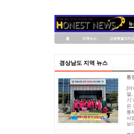
홈
지역뉴스
강원특별자치
경상남도 지역 뉴스
통
[
열
기’
은
통
사
보