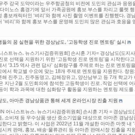
 우주 강국 도약이라는 우주항공청의 비전에 도민의 관심과 응원을
C다이노스 홈경기에 앞서 가족공원에 홍보 부스를 차리고 룰렛 행
 홍보캐릭터인 ‘벼리’와 함께 사진 촬영 이벤트를 진행했다. 경남
 ‘벼리’와 함께 홍보 부스를 운영해 도민의 많은 관심과 호응을 얻었
들의 꿈 실현을 위한 경상남도, ‘고등학생 진로 멘토링’ 실시
어니스트뉴스. 뉴스기사검증위원회] 손시훈 기자= 경상남도(도지사
진로 선택을 지원하기 위한 ‘고등학생 진로 멘토링’을 시작한다고
서 ‘3.15 역사 관련 답사’ 심화탐구를 주제로 하는 진로 멘토링을 
교에서 학교별 수요에 맞는 18개 주제로 멘토링을 지원한다. 창
해 진주고, 진주동명고, 김해장유고, 양산남부고 등 7개 학교가 
’은 지난 2월 도민회의에 참석한 고등학생이 진로․직업 선택에 
등이 학과 과목에 대한 심화탐구 활동을 지원하는 멘토링 제도를 제
남도, 아마존 경남상품관 통해 세계 온라인시장 진출 지원
HNN 어니스트뉴스. 뉴스기사검증위원회] 손시훈 기자 = 경상남도
품, 소비재 등 우수상품 생산 중소기업을 대상으로 아마존 경남
한다고 밝혔다. 이 사업은 2022년 11월 개설한 아마존 마켓 내
점시켜 판매, 홍보, 배송·물류관리 등 아마존 판매시장 진출을 지