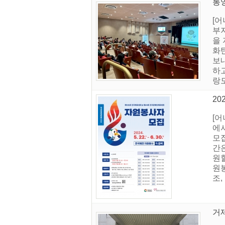
통
[
부
을
화
보
하
랑
2
[
에서
모집
간은
원할
원
조,
거