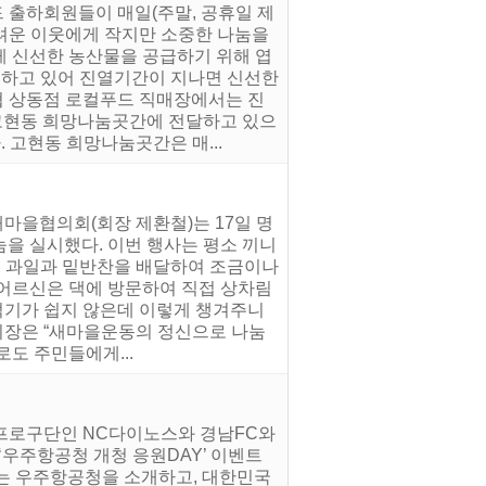
 출하회원들이 매일(주말, 공휴일 제
려운 이웃에게 작지만 소중한 나눔을
게 신선한 농산물을 공급하기 위해 엽
짧게하고 있어 진열기간이 지나면 신선한
축협 상동점 로컬푸드 직매장에서는 진
고현동 희망나눔곳간에 전달하고 있으
. 고현동 희망나눔곳간은 매...
마을협의회(회장 제환철)는 17일 명
을 실시했다. 이번 행사는 평소 끼니
가지 과일과 밑반찬을 배달하여 조금이나
 어르신은 댁에 방문하여 직접 상차림
해먹기가 쉽지 않은데 이렇게 챙겨주니
 회장은 “새마을운동의 정신으로 나눔
도 주민들에게...
 프로구단인 NC다이노스와 경남FC와
‘우주항공청 개청 응원DAY’ 이벤트
하는 우주항공청을 소개하고, 대한민국