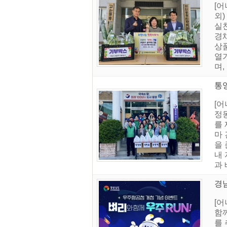
[
외
실
경
상
열
며,
통영
[
정
를
마
을
내
과
경
[
함
를