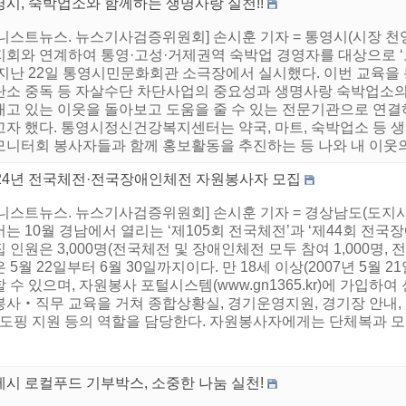
영시, 숙박업소와 함께하는 생명사랑 실천!!
어니스트뉴스. 뉴스기사검증위원회] 손시훈 기자 = 통영시(시장 
지회와 연계하여 통영·고성·거제권역 숙박업 경영자를 대상으로 
 지난 22일 통영시민문화회관 소극장에서 실시했다. 이번 교육을
탄소 중독 등 자살수단 차단사업의 중요성과 생명사랑 숙박업소의
내고 있는 이웃을 돌아보고 도움을 줄 수 있는 전문기관으로 연
고자 했다. 통영시정신건강복지센터는 약국, 마트, 숙박업소 등
모니터회 봉사자들과 함께 홍보활동을 추진하는 등 나와 내 이웃의 
024년 전국체전·전국장애인체전 자원봉사자 모집
어니스트뉴스. 뉴스기사검증위원회] 손시훈 기자 = 경상남도(도
는 10월 경남에서 열리는 ‘제105회 전국체전’과 ‘제44회 전
 인원은 3,000명(전국체전 및 장애인체전 모두 참여 1,000명, 전
 5월 22일부터 6월 30일까지이다. 만 18세 이상(2007년 5월 
 수 있으며, 자원봉사 포털시스템(www.gn1365.kr)에 가입하
봉사‧직무 교육을 거쳐 종합상황실, 경기운영지원, 경기장 안내,
 도핑 지원 등의 역할을 담당한다. 자원봉사자에게는 단체복과 모자
제시 로컬푸드 기부박스, 소중한 나눔 실천!