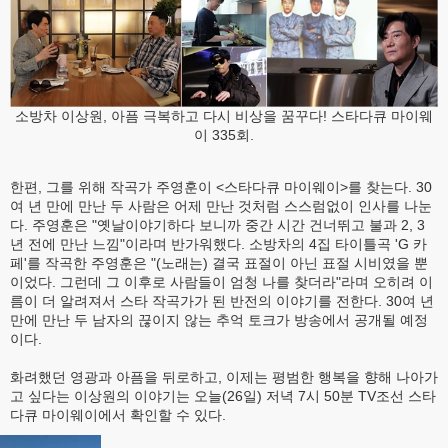
소방차 이상원, 아픔 극복하고 다시 비상을 꿈꾸다! 스타다큐 마이웨
이 335회.
한편, 그를 위해 작곡가 주영훈이 <스타다큐 마이웨이>를 찾는다. 30
여 년 만에 만난 두 사람은 어제 만난 것처럼 스스럼없이 인사를 나눈
다. 주영훈은 "옛날이야기하다 보니까 중간 시간 건너뛰고 불과 2, 3
년 전에 만난 느낌"이라며 반가워했다. 소방차의 4집 타이틀곡 'G 카
페'를 작곡한 주영훈은 "(노래는) 결국 표절이 아닌 표절 시비였을 뿐
이었다. 그런데 그 이후로 사람들이 엄청 나를 찾더라"라며 오히려 이
름이 더 알려져서 스타 작곡가가 된 반전의 이야기를 전한다. 30여 년
만에 만난 두 남자의 끊이지 않는 추억 토크가 방송에서 공개될 예정
이다.
화려했던 영광과 아픔을 뒤로하고, 이제는 평범한 행복을 향해 나아가
고 싶다는 이상원의 이야기는 오늘(26일) 저녁 7시 50분 TV조선 스타
다큐 마이웨이에서 확인할 수 있다.