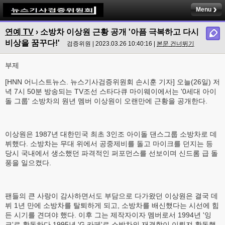
Menu
연예 TV
›
소방차 이상원 근황 공개 '아픔 극복하고 다시
비상을 꿈꾸다!'
검증위원 | 2023.03.26 10:40:16 |
본문 건너뛰기
부제
[HNN 어니스트뉴스. 뉴스기사검증위원회 손시훈 기자] 오늘(26일) 저
녁 7시 50분 방송되는 TV조선 스타다큐 마이웨이에서는 '0세대 아이
돌 그룹' 소방차의 원년 멤버 이상원이 오랜만에 근황을 공개한다.
이상원은 1987년 대한민국 최초 3인조 아이돌 댄스그룹 소방차로 데
뷔했다. 소방차는 무대 위에서 공중제비를 돌고 마이크를 던지는 등
당시 국내에서 생소했던 파격적인 퍼포먼스를 선보이며 신드롬 급 돌
풍을 일으켰다.
팬들의 큰 사랑이 감사하면서도 부담으로 다가왔던 이상원은 결국 데
뷔 1년 만에 소방차를 탈퇴하게 되고, 소방차를 배신했다는 시선에 힘
든 시기를 견뎌야 했다. 이후 그는 제작자이자 멤버로서 1994년 '잉
크'로 활동하다 1995년 'G 카페'로 소방차의 재결합이 이뤄져 활동했