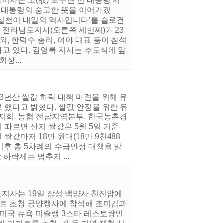
지사는 고(故) 노무현 전 대통령 서
 전 대통령의 숭고한 뜻을 이어가겠
의 실천이 내일의 역사입니다’를 슬로건
록 전라남도지사(오른쪽 세번째)가 23
, 한덕수 총리, 여야 대표 등이 참석
하고 있다. 김영록 지사는 추도식에 앞
상...
3년산 쌀값 하락 대책 마련을 위해 유
 했다고 밝혔다. 쌀값 안정을 위한 유
지회, 농협 전남지역본부, 한국농촌경
 따르면 산지 쌀값은 5월 5일 기준
 쌀값마저 18만 원대(18만 9천488
 이후 총 5차례의 수급안정 대책을 발
 하락세는 멈추지 ...
도지사는 19일 장성 백양사 천진암에
퍼트 초청 공양행사에 참석해 조미김과
 미국 뉴욕 미슐랭 3스타 레스토랑인