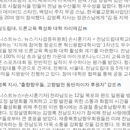
베르나르댕의 오너 셰프이자 미국에서 현재 가장 영향력 있는 에릭
료로 사찰음식을 만들어 전남 농수산물의 우수성을 알렸다. 행사
아 데이비드 스타인, 백양사 주지 무공 스님, 한국불교문화사업단
등 20여 명이 참석했다. 김영록 지사는 정관스님에게 “김 등 지역 식
남도립대, 드론교육 특성화 대학 자리매김
어니스트뉴스. 뉴스기사검증위원회] 손시훈기자 = 전남도립대학교
원하는 ‘지자체 참여형 항공드론 혁신융합대학사업’ 1차년도 우수
원을 받게 돼 드론교육 특성화 대학 활성화 계기를 마련했다. 전
 100% 이상 초과 달성한 가운데 마이크로/나노디그리 교육과정
론 스포츠대회 등 전반적인 실적이 우수하다는 평가를 받았다. 항
립대를 주관으로 건국대, 전북대, 서울대, 전남도립대 등 5개 대학
8억을 지원받아 진행하고 있다. 참여 대학은 협력을 통해 공동 교
영록 지사, “출향향우들, 고향발전 동반자이자 후원자” 강조
어니스트뉴스=손시훈기자] 전라남도는 12일 목포와 완도 일원을
 도정 설명회를 개최하고 고향 발전을 위한 소통과 화합의 시간을
류 활성화를 위해 추진된 이번 행사에는 조광철 충남호남향우회 수
했다. 도정설명회에는 김영록 전남도지사가 참석해 전남 사랑애(愛
우들로부터 큰 호응을 받았다. 재충북호남향우회원들은 미래 전남
 약속하는 등 전남도와 더욱 소통을 강화할 것을 강조했다. 또 