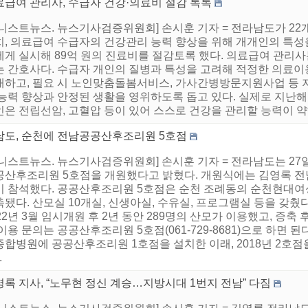
료급여 관리사, 수급자 건강·의료비 절감 톡톡
어니스트뉴스. 뉴스기사검증위원회] 손시훈 기자 = 전라남도가 22
치, 의료급여 수급자의 건강관리 능력 향상을 위해 개개인의 특성을
에게 실시해 89억 원의 진료비를 절감토록 했다. 의료급여 관리사
는 간호사다. 수급자 개인의 질병과 특성을 고려해 적정한 의료이
내하고, 필요 시 노인맞춤돌봄서비스, 가사간병방문지원사업 등 
 능력 향상과 안정된 생활을 영위하도록 돕고 있다. 실제로 지난해
은 전립선암, 고혈압 등이 있어 스스로 건강을 관리할 능력이 약하고
남도, 순천에 전남공공산후조리원 5호점
어니스트뉴스. 뉴스기사검증위원회] 손시훈 기자 = 전라남도는 2
공산후조리원 5호점을 개원했다고 밝혔다. 개원식에는 김영록 전
이 참석했다. 공공산후조리원 5호점은 순천 조례동의 순천현대여성
됐다. 산모실 10개실, 신생아실, 수유실, 프로그램실 등을 갖췄
22년 3월 임시개원 후 2년 동안 289명의 산모가 이용했고, 증축
이용 문의는 공공산후조리원 5호점(061-729-8681)으로 하면 된
합병원에 공공산후조리원 1호점을 설치한 이래, 2018년 2호점
.
록 지사, “노무현 정신 계승…지방시대 1번지 전남” 다짐