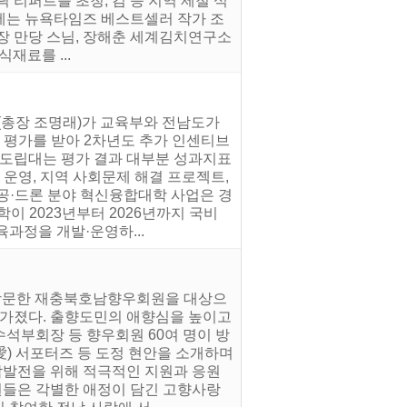
 리퍼트를 초청, 김 등 지역 제철 식
에는 뉴욕타임즈 베스트셀러 작가 조
장 만당 스님, 장해춘 세계김치연구소
재료를 ...
(총장 조명래)가 교육부와 전남도가
 평가를 받아 2차년도 추가 인센티브
남도립대는 평가 결과 대부분 성과지표
 운영, 지역 사회문제 해결 프로젝트,
공·드론 분야 혁신융합대학 사업은 경
이 2023년부터 2026년까지 국비
육과정을 개발·운영하...
 방문한 재충북호남향우회원을 대상으
 가졌다. 출향도민의 애향심을 높이고
석부회장 등 향우회원 60여 명이 방
) 서포터즈 등 도정 현안을 소개하며
발전을 위해 적극적인 지원과 응원
회원들은 각별한 애정이 담긴 고향사랑