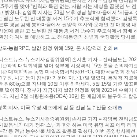
어니스트뉴스. 뉴스기사검증위원회] 손시훈 기자 = 김영록 전라남도
15주기를 맞아 “반칙과 특권 없는, 사람 사는 세상을 꿈꿨던 노
고 밝혔다. 김영록 지사는 23일 오후 경남 봉하마을에서 ‘지금
 열린 노무현 전 대통령 서거 15주기 추도식에 참석했다. 김영
오후 경남 김해 봉하마을에서 권양숙 여사와 문재인 전 대통령 내외
가운데 열린 고 노무현 전 대통령 서거 15주기 추도식에서 참배 
권양숙 여사를 예방하고 노 전 대통령의 신념과 국정활동 당시를 회
도-농협RPC, 쌀값 안정 위해 15만 톤 시장격리 건의
니스트뉴스. 뉴스기사검증위원회] 손시훈 기자 = 전라남도는 202
기관과의 대책회의를 열어 정부에 시장격리 15만 톤을 건의하기로
기관 대책회의는 농협 미곡종합처리장(RPC), 대한곡물협회 전남
구원, 시군 등이 참석한 가운데 지난 17일 열렸다. 통계청 자료에
만 원/80kg으로 지난해 10월 이후 하락세다. 5월 15일 기준 발표된
로 떨어졌다. 정부가 지금까지 쌀값 안정을 위해 2023년 수확기
고, 지난 2월 식량원조용(ODA) 10만 톤 매입에도 불구하고 쌀값
록 지사, 미국 유명 셰프에게 김 등 전남 농수산물 소개
어니스트뉴스. 뉴스기사검증위원회] 손시훈 기자 = 김영록 전라남
 사찰음식의 대가 정관 스님과 함께하는 미국 유명 셰프 에릭 리
부각 등 전남 농수산물 세일즈 활동을 펼쳤다. 이번 공양행사에선