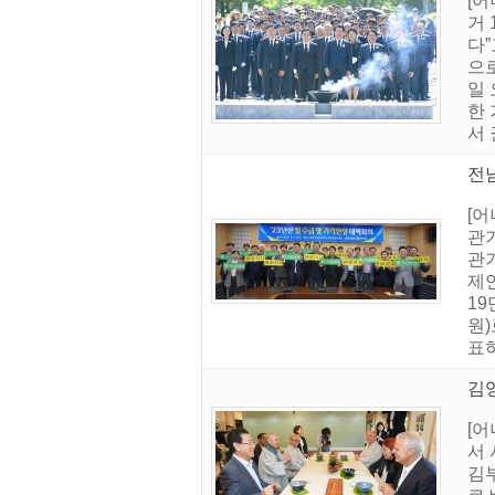
[
거 
다”
으로
일 
한 
서 
전남
[어
관
관
제연
19
원)
표하
김영
[
서
김