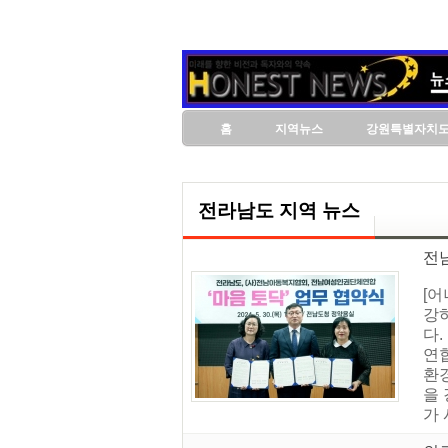
홈
지역뉴스
강원특별자치
전라남도 지역 뉴스
전남
[
강
다
연
환
을
가