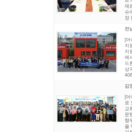
르 
재
슈
장 
전
[
지
지
에서
드
상국
40
김
[
로
교
문
향
을