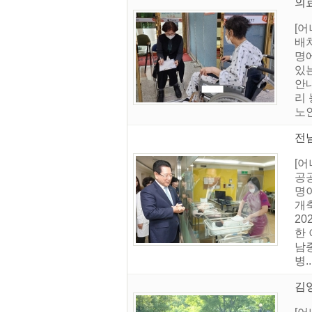
의
[
배
명
있
안
리
노인
전
[
공
명
개축
20
한 
남종
병..
김영