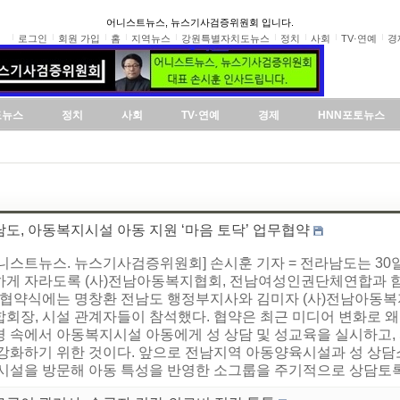
어니스트뉴스, 뉴스기사검증위원회 입니다.
로그인
회원 가입
홈
지역뉴스
강원특별자치도뉴스
정치
사회
TV·연예
경
도뉴스
정치
사회
TV·연예
경제
HNN포토뉴스
도, 아동복지시설 아동 지원 ‘마음 토닥’ 업무협약
어니스트뉴스. 뉴스기사검증위원회] 손시훈 기자 = 전라남도는 3
하게 자라도록 (사)전남아동복지협회, 전남여성인권단체연합과 함
. 협약식에는 명창환 전남도 행정부지사와 김미자 (사)전남아동
합회장, 시설 관계자들이 참석했다. 협약은 최근 미디어 변화로 
경 속에서 아동복지시설 아동에게 성 상담 및 성교육을 실시하고, 
 강화하기 위한 것이다. 앞으로 전남지역 아동양육시설과 성 상담
 시설을 방문해 아동 특성을 반영한 소그룹을 주기적으로 상담토록 