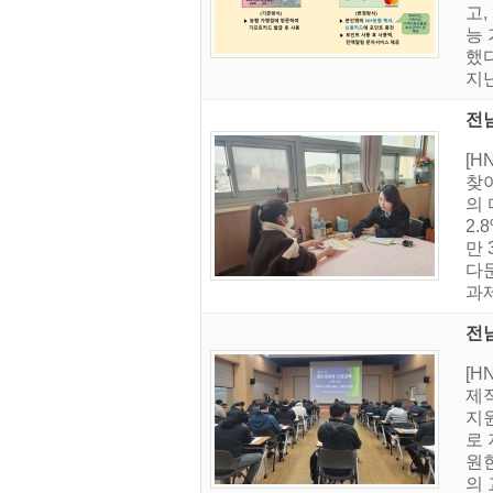
고
능
했다
지난
전
[
찾
의 
2.
만
다문
과제
전
[
제
지원
로
원
의 