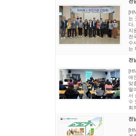
전
[
는
다.
지
전국
수
는 
전
[
애
맞
떨
서
수 
회차
전
[