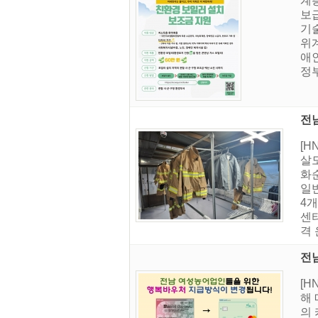
계층
보급
기
위계
애
정부
전남
[
살도
화
일
4
센터
격 
전
[
해
의