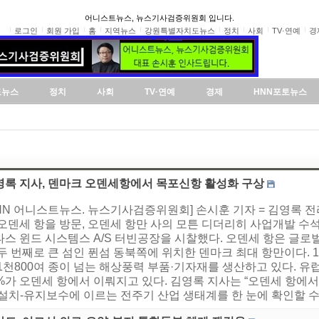
어니스트뉴스, 뉴스기사검증위원회 입니다.
로그인
회원 가입
홈
지역뉴스
강원특별자치도뉴스
정치
사회
TV·연예
경
도뉴스
정치
사회
TV·연예
경제
HNN포토뉴스
영록 지사, 덴마크 오덴세항에서 목포신항 활성화 구상
NN 어니스트뉴스. 뉴스기사검증위원회] 손시훈 기자 = 김영록 전
 오덴세 항을 방문, 오덴세 항만 사의 모튼 디더리히 사업개발 수
타스 윈드 시스템스 A/S 터빈공장을 시찰했다. 오덴세 항은 글
두 번째로 큰 섬인 퓐섬 동북쪽에 위치한 덴마크 최대 항만이다. 
 1천800여 종이 넘는 해상풍력 부품·기자재를 생산하고 있다. 
0%가 오덴세 항에서 이뤄지고 있다. 김영록 지사는 “오덴세 항에
설치-유지보수에 이르는 전주기 산업 생태계를 한 눈에 확인할 수 