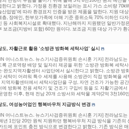
의 난방비 부담을 줄이기 위해 올해 3억 8천100만 원의 예산을 
한다고 밝혔다. 가정용 친환경 보일러는 표시 가스 소비량 70k
술산업법’에 따라 환경표지 인증을 받은 제품을 말한다. 지원 대
층, 장애인, 한부모가족에 더해 기준 중위소득 70% 이하인 다자녀(
인 등 사회복지시설로 확대했다. 지난해까지 지원됐던 일반가정은
 보조금(지방비 포함) 60만 원이다. 보조금 지원 대상 가구가 환
도, 자활근로 활용 ‘소방관 방화복 세탁사업’ 실시
HNN 어니스트뉴스. 뉴스기사검증위원회 손시훈 기자] 전라남도
록 근로역량 배양 및 일자리 제공을 위한 ‘소방관 방화복 세탁사업
순·완도지역자활센터 사업단에서 실시한다고 밝혔다. 소방관 방
반 세탁이 어려워 특수 세제를 사용해 소방관이 직접 방화복을 세
개 지역자활센터에서 세탁사업단을 구성, 자연 건조가 가능한 공
에 방화복 전용 세탁기 및 건조기 구입비 등을 도 자활기금에서 
운영한 이후, 현재 전남 20개 소방서와 세탁물 계약(2억 3천160만 원
남도, 여성농어업인 행복바우처 지급방식 변경
HNN 어니스트뉴스. 뉴스기사검증위원회 손시훈 기자] 전라남도는
 매년 1인당 20만 원씩 지원하던 행복바우처 지급 방식을 기존의
 카드에 포인트 충전 방식으로 변경한다고 밝혔다. 기존 방식은 