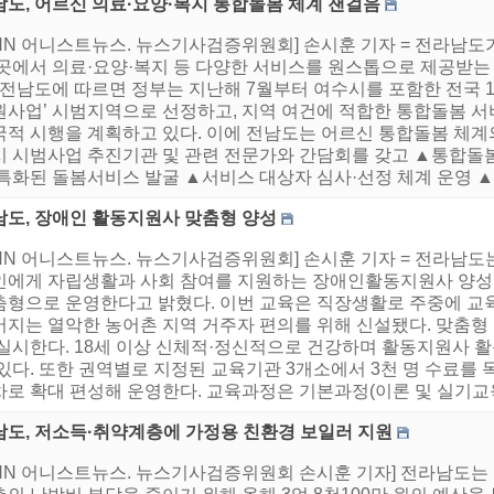
남도, 어르신 의료·요양·복지 통합돌봄 체계 잰걸음
HNN 어니스트뉴스. 뉴스기사검증위원회] 손시훈 기자 = 전라남도
 곳에서 의료·요양·복지 등 다양한 서비스를 원스톱으로 제공받는
 전남도에 따르면 정부는 지난해 7월부터 여수시를 포함한 전국 1
원사업’ 시범지역으로 선정하고, 지역 여건에 적합한 통합돌봄 서비
적 시행을 계획하고 있다. 이에 전남도는 어르신 통합돌봄 체계의
시 시범사업 추진기관 및 관련 전문가와 간담회를 갖고 ▲통합돌
특화된 돌봄서비스 발굴 ▲서비스 대상자 심사·선정 체계 운영 ▲통
남도, 장애인 활동지원사 맞춤형 양성
HNN 어니스트뉴스. 뉴스기사검증위원회] 손시훈 기자 = 전라남
인에게 자립생활과 사회 참여를 지원하는 장애인활동지원사 양성 
춤형으로 운영한다고 밝혔다. 이번 교육은 직장생활로 주중에 교
어지는 열악한 농어촌 지역 거주자 편의를 위해 신설됐다. 맞춤
 실시한다. 18세 이상 신체적·정신적으로 건강하며 활동지원사 
있다. 또한 권역별로 지정된 교육기관 3개소에서 3천 명 수료를 목
로 확대 편성해 운영한다. 교육과정은 기본과정(이론 및 실기교육 4
남도, 저소득·취약계층에 가정용 친환경 보일러 지원
HNN 어니스트뉴스. 뉴스기사검증위원회 손시훈 기자] 전라남도