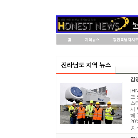
홈
지역뉴스
강원특별자치
전라남도 지역 뉴스
김
[H
크
스
서 
해
2
송-