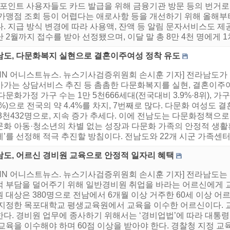
, 포인트 사용자들도 카드 발급을 위해 금융기관 방문 등의 번거로
 가맹점 조회 등이 어렵다는 애로사항 등을 개선하기 위해 올해
. 지급 방식 변경에 따라 사용액, 잔액 등 알림 문자서비스도 
 2월까지 접수를 받아 선정됐으며, 이달 말 총 8만 4천 명에게 1차
남도, 다문화복지 실현으로 결혼이주여성 정착 유도
HNN 어니스트뉴스. 뉴스기사검증위원회 손시훈 기자] 전라남도가
아가는 상담서비스 추진 등 촘촘한 다문화복지를 실현, 결혼이주
다문화가정 가구 수는 1만 5천666세대(전국대비 3.9%·8위), 가
8%)으로 전국의 약 4.4%를 차지, 7번째로 많다. 다문화 여성도
 3천432명으로, 지속 증가 추세다. 이에 전남도는 다문화정책으
화 아동·청소년의 차별 없는 성장과 다문화 가족의 안정적 생활환
’를 선정해 적극 추진할 방침이다. 전남도와 22개 시군 가족센터
남도, 어르신 경비원 교육으로 안정적 일자리 혜택
HNN 어니스트뉴스. 뉴스기사검증위원회 손시훈 기자] 전라남도
적 부담을 덜어주기 위해 일반경비원 취업을 바라는 어르신에게 교
 대상은 380명으로 전남에서 6개월 이상 거주한 60세 이상 어
 지정한 목포대학교 평생교육원에서 교육을 이수한 어르신이다. 교육
한다. 경비원 업무에 종사하기 위해서는 ‘경비업법’에 따라 대통
교육을 이수해야 하며 60점 이상을 받아야 한다. 경찰청 지정 교육