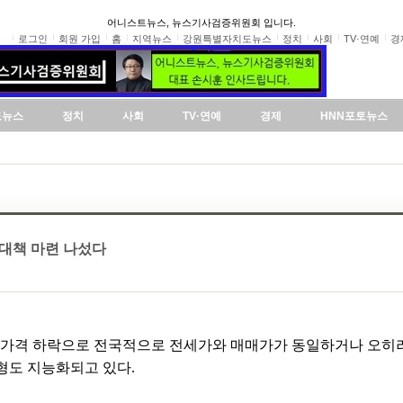
어니스트뉴스, 뉴스기사검증위원회 입니다.
로그인
회원 가입
홈
지역뉴스
강원특별자치도뉴스
정치
사회
TV·연예
경
도뉴스
정치
사회
TV·연예
경제
HNN포토뉴스
지대책 마련 나섰다
택가격 하락으로 전국적으로 전세가와 매매가가 동일하거나 오히려
형도 지능화되고 있다.