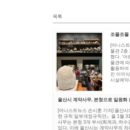
목록
조물조물
[어니스트
물관 2층
혔다. ‘
물관에 따
활용하여 
진 이끼식
시설예약서비스
울산시 계약사무, 본청으로 일원화
[어니스트뉴스 손시훈 기자] 울산
한 규칙 일부개정규칙안』을 1월 3
사무는 본청 3개 부서(회계과, 하
있다. 이에 울산시는 계약사무의 처