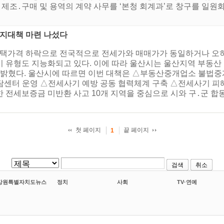
 제조․구매 및 용역의 계약 사무를 ‘본청 회계과’로 창구를 일원화
방지대책 마련 나섰다
 주택가격 하락으로 전국적으로 전세가와 매매가가 동일하거나 오
 유형도 지능화되고 있다. 이에 따라 울산시는 울산지역 부동산 
 밝혔다. 울산시에 따르면 이번 대책은 △부동산중개업소 불법중
센터 운영 △전세사기 예방 공동 협력체계 구축 △전세사기 피해
 전세보증금 미반환 사고 10개 지역을 중심으로 시와 구․군 합
첫 페이지
끝 페이지
1
검색
취소
강원특별자치도뉴스
정치
사회
TV·연예