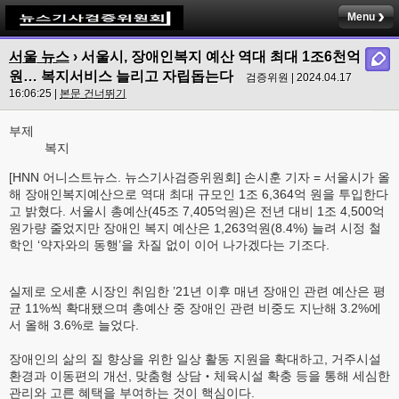
Menu
서울 뉴스
›
서울시, 장애인복지 예산 역대 최대 1조6천억
원… 복지서비스 늘리고 자립돕는다
검증위원 | 2024.04.17
16:06:25 |
본문 건너뛰기
부제
복지
[HNN 어니스트뉴스. 뉴스기사검증위원회] 손시훈 기자 = 서울시가 올
해 장애인복지예산으로 역대 최대 규모인 1조 6,364억 원을 투입한다
고 밝혔다. 서울시 총예산(45조 7,405억원)은 전년 대비 1조 4,500억
원가량 줄었지만 장애인 복지 예산은 1,263억원(8.4%) 늘려 시정 철
학인 ‘약자와의 동행’을 차질 없이 이어 나가겠다는 기조다.
실제로 오세훈 시장인 취임한 ’21년 이후 매년 장애인 관련 예산은 평
균 11%씩 확대됐으며 총예산 중 장애인 관련 비중도 지난해 3.2%에
서 올해 3.6%로 늘었다.
장애인의 삶의 질 향상을 위한 일상 활동 지원을 확대하고, 거주시설
환경과 이동편의 개선, 맞춤형 상담‧체육시설 확충 등을 통해 세심한
관리와 고른 혜택을 부여하는 것이 핵심이다.