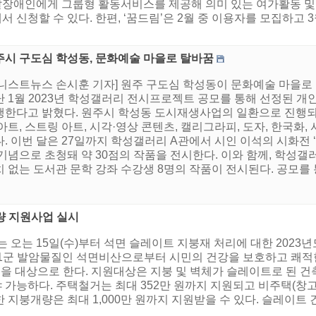
장애인에게 그룹형 활동서비스를 제공해 의미 있는 여가활동 및
신청할 수 있다. 한편, ‘꿈드림’은 2월 중 이용자를 모집하고 
주시 구도심 학성동, 문화예술 마을로 탈바꿈
어니스트뉴스 손시훈 기자] 원주 구도심 학성동이 문화예술 마을로
 1월 2023년 학성갤러리 전시프로젝트 공모를 통해 선정된 개인
행한다고 밝혔다. 원주시 학성동 도시재생사업의 일환으로 진행
아트, 스트링 아트, 시각·영상 콘텐츠, 캘리그라피, 도자, 한국화
. 이번 달은 27일까지 학성갤러리 A관에서 시인 이석의 시화전 ‘
 기념으로 초청돼 약 30점의 작품을 전시한다. 이와 함께, 학성
 없는 도서관 문학 강좌 수강생 8명의 작품이 전시된다. 공모를 통해
량 지원사업 실시
는 오는 15일(수)부터 석면 슬레이트 지붕재 처리에 대한 202
 1군 발암물질인 석면비산으로부터 시민의 건강을 보호하고 쾌적
5동을 대상으로 한다. 지원대상은 지붕 및 벽체가 슬레이트로 된
능하다. 주택철거는 최대 352만 원까지 지원되고 비주택(창고, 축
 지붕개량은 최대 1,000만 원까지 지원받을 수 있다. 슬레이트
.