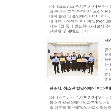
[어니스트뉴스 손시훈 기자] 원주
집 분야는 호른 수석이며 모집인원은
대학 졸업 및 졸업예정자여야 한다.
내려받아 작성한 후 이메일(wonjup
자는 3월 중에 발표한다.(자료제공=원
단전재 및 재배포 금지
재
[
원
육
는 
시
회
회원
원주시, 청소년 발달장애인 방과후
[어니스트뉴스 손시훈 기자] 원주시
청소년 발달장애인 방과후활동서비스
족 여부를 확인해‘밀알사회적협동조