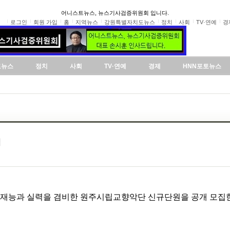
어니스트뉴스, 뉴스기사검증위원회 입니다.
로그인
회원 가입
홈
지역뉴스
강원특별자치도뉴스
정치
사회
TV·연예
경
도뉴스
정치
사회
TV·연예
경제
HNN포토뉴스
집
 재능과 실력을 겸비한 원주시립교향악단 신규단원을 공개 모집