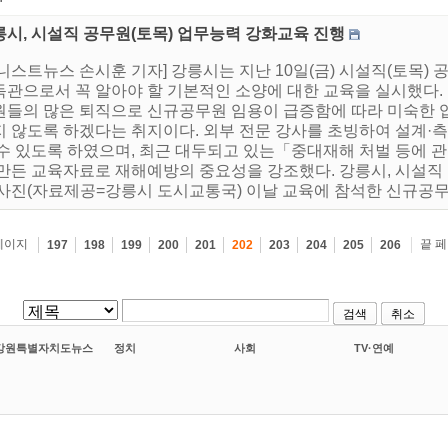
릉시, 시설직 공무원(토목) 업무능력 강화교육 진행
니스트뉴스 손시훈 기자] 강릉시는 지난 10일(금) 시설직(토목)
독관으로서 꼭 알아야 할 기본적인 소양에 대한 교육을 실시했다.
원들의 많은 퇴직으로 신규공무원 임용이 급증함에 따라 미숙한 
지 않도록 하겠다는 취지이다. 외부 전문 강사를 초빙하여 설계·
 수 있도록 하였으며, 최근 대두되고 있는「중대재해 처벌 등에 
 만든 교육자료로 재해예방의 중요성을 강조했다. 강릉시, 시설직
 사진(자료제공=강릉시 도시교통국) 이날 교육에 참석한 신규공무원
페이지
끝 
197
198
199
200
201
202
203
204
205
206
검색
취소
강원특별자치도뉴스
정치
사회
TV·연예