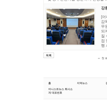
강
[어
감
무
되
질
접
행
목록
첫 
홈
지역뉴스
어니스트뉴스 회사소
개 대표번호