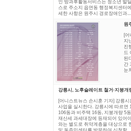
인 방과후활동서비스는 청소년 발달
스로 주소지 읍면동 행정복지센터에서 
세한 사항은 원주시 경로장애인과...
원
[
지난
진
드 
된다
간
눈치
강릉시, 노후슬레이트 철거·지붕개
[어니스트뉴스 손시훈 기자] 강릉시
사업을 실시한다. 강릉시에 따르면
106동과 비주택 16동, 지붕개량 
재산세 과세대장에 등재되어 있어야 가
와는 별도로 취약계층을 대상으로 한
및 동주민센터를 방문하여 신청할 ..