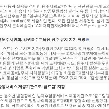
시는 재능과 실력을 겸비한 원주시립교향악단 신규단원을 공개 모
 1명이다. 응시 자격은 지방공무원법상 결격사유 등에 해당하지
 원서접수는 3월 2일부터 3일 오후 6시까지이며, 원주시 및 
o@hanmail.net)로 제출하면 된다. 모집 전형은 서류전형, 실
주시 문화예술과) TAG 저작권자ⓒHNN 어니스트뉴스. 뉴스기사검증위
경원주시민회, 강원특수교육원 원주 유치 지지 표명
어니스트뉴스 손시훈 기자] 재경원주시민회(회장 이규정)는 지난 1
하는 마음을 담아 홍보활동에 나서는 등 고향사랑기부제에 동참하
원 원주 유치에도 힘을 보태기로 했다. 원주시에 따르면 재경원주
회원들의 단합과 화합을 위해 노력해왔다. 또, 원주시 발전을 위
 행사 및 사업을 후원하며 각별한 고향 사랑과 봉사를 실천하고 
(자료제공=원주시 자치행정과) 이규정 회장은 “고향사랑기부제를
이 동참할 수 있도록 홍보하는 데 주력하겠다.”라며, “출향 향우들
활동서비스 제공기관으로 ‘꿈드림’ 지정
는 청소년 발달장애인 방과후활동서비스 제공기관으로 ‘꿈드림’을 
 제공기관으로 밀알사회적협동조합(대표 황경숙)을 선정했다. 이
합’을 ‘꿈드림’이라는 제공기관명으로 변경해 최종 지정하게 됐