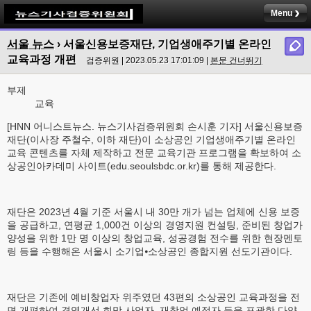
Menu
서울 뉴스
›
서울신용보증재단, 기업생애주기별 온라인
교육과정 개편
검증위원 | 2023.05.23 17:01:09 |
본문 건너뛰기
부제
교육
[HNN 어니스트뉴스. 뉴스기사검증위원회 손시훈 기자] 서울신용보증
재단(이사장 주철수, 이하 재단)이 소상공인 기업생애주기별 온라인
교육 콘텐츠를 자체 제작하고 전문 교육기관 프로그램을 확보하여 소
상공인아카데미 사이트(edu.seoulsbdc.or.kr)를 통해 제공한다.
재단은 2023년 4월 기준 서울시 내 30만 개가 넘는 업체에 신용 보증
을 공급하고, 연평균 1,000건 이상의 경영지원 컨설팅, 준비된 창업가
양성을 위한 1만 명 이상의 창업교육, 성공경험 전수를 위한 현장멘토
링 등을 수행해온 서울시 소기업⦁소상공인 종합지원 선도기관이다.
재단은 기존에 예비창업자 위주였던 43편의 소상공인 교육과정을 전
면 개편하여 경영개선 희망 사업자, 재창업 예정자 등을 포괄한 다양