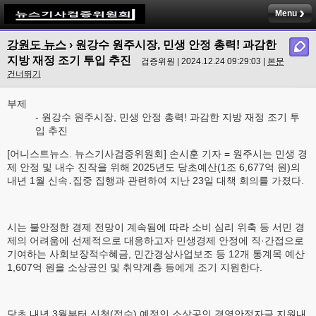
Menu
강원도 뉴스
› 원강수 원주시장, 민생 안정 총력! 과감한
지방 재정 조기 투입 추진
검증위원 | 2024.12.24 09:29:03 |
본문
건너뛰기
부제
- 원강수 원주시장, 민생 안정 총력! 과감한 지방 재정 조기 투
입 추진
[어니스트뉴스. 뉴스기사검증위원회] 손시훈 기자 = 원주시는 민생 경
제 안정 및 내수 진작을 위해 2025년도 당초예산(1조 6,677억 원)의
내년 1월 신속․집중 집행과 관련하여 지난 23일 대책 회의를 가졌다.
시는 불안정한 경제 전망이 계속됨에 따라 소비 심리 위축 등 서민 경
제의 어려움에 선제적으로 대응하고자 민생경제 안정에 직·간접으로
기여하는 사회보장적수혜금, 민간경상사업보조 등 12개 통계목 예산
1,607억 원을 소상공인 및 취약계층 등에게 조기 지원한다.
당초 내년 3월부터 신청(접수) 예정인 소상공인 경영안정자금 지원내