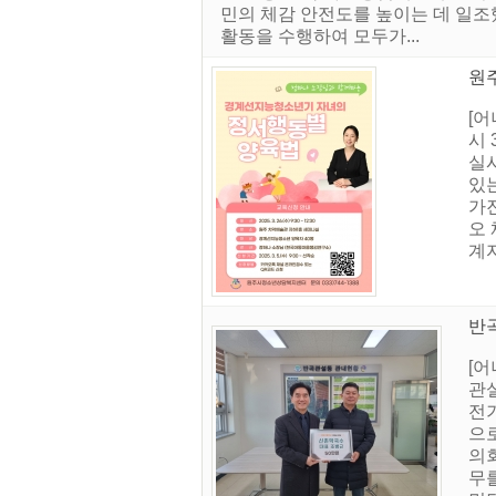
민의 체감 안전도를 높이는 데 일조했
활동을 수행하여 모두가...
원
[
시
실
있
가진
오 
계자
반
[
관
전
으
의회
무