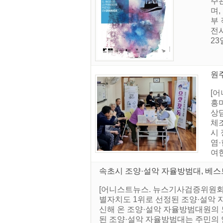
주
며
부 
전
23
원주
[
흥
상
체
시
염·
여한
속초시 조양·설악 자율방범대, 베스
[어니스트뉴스. 뉴스기사검증위원회]
별자치도 1위로 선정된 조양·설악 
신해 온 조양·설악 자율방범대원의
된 조양·설악 자율방범대는 주민의 