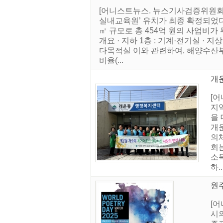
[어니스트뉴스. 뉴스기사검증위원회]
실내교육원’ 유치가 최종 확정되었다.
㎡ 규모로 총 454억 원의 사업비
개요 · 지하 1층 : 기계·전기실 · 지상
다목적실 이와 관련하여, 해양수산부
비율(...
개
[
지
을
개
의체
회
소
하..
원주
[어
시의