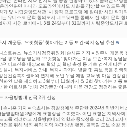
관하는 ‘온라인 시화 전시회’를 공동 진행하고 있다. 올해는 대상
, 온라인뿐만 아니라 오프라인에서도 시화를 감상할 수 있도록 확
작가 및 시립중앙도서관 ‘시 창작 프로그램’에 참여한 시민 작가
시는 유네스코 문학 창의도시 네트워크를 통해서 전 세계 문학 창
일까지 시청 로비에서, 3월 24일부터 31일까지 시립중앙도서관 로
시 개운동, ‘으랏찾동’ 찾아가는 이동 보건·복지 상담 추진
어니스트뉴스. 뉴스기사검증위원회] 손시훈 기자 = 원주시 개운동
마을 경로당을 방문해 ‘으랏찾동’ 찾아가는 이동 보건·복지 상담을
담은 어르신을 대상으로 혈압 및 혈당 측정 등 기초 검진에 따른 
조 실시, 복지서비스 안내, 복지사각지대 발굴 및 홍보 등을 진행
 정신건강복지센터와 연계해 노인 우울 예방 교육 및 마음 건강검
한파인 날을 제외하고 3월부터 11월까지 월 2회 찾아가는 이동
 한 어르신은 “신체 건강뿐만 아니라 마음 건강도 점검하는 좋은 기
트 자율방범대 전국 2위 선정
 손시훈 기자 = 속초시는 경찰청에서 주관한 2024년 하반기 베
자율방범대원 3명에게 표창장을 수여했다. 이번 표창은 지역사회 
 노고를 격려하고 자율방범대의 역할과 중요성을 널리 알리고자 
안전을 위해 범죄 취약 지역 야간 방범 활동, 골목길 도보 순찰 