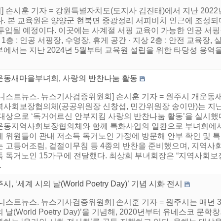
 손시훈 기자 = 강원특별자치도(도지사 김진태)에서 지난 2022
 본 교육원은 양양군 현북면 중광정리 서피비치 인근에 조성되며, 지
가 투입될 예정이다. 이곳에는 사계절 서핑 교육이 가능한 인공 서
 1층 : 인공 서핑장, 수영장, 휴게 공간 · 지상 2층 : 안전 교육장, 
에서는 지난 2024년 5월부터 교육원 설립을 위한 타당성 용역을
운동새마을부녀회, 사랑의 반찬나눔 활동
어니스트뉴스. 뉴스기사검증위원회] 손시훈 기자 = 원주시 개운동
역사회보장협의체(공공위원장 신창섭, 민간위원장 송이만)는 지난 
 대상으로 ‘독거어르신 안부지킴 사랑의 반찬나눔 활동’을 실시
운동지역사회보장협의체와 함께 특화사업의 일환으로 부녀회에서
 위원들이 관내 저소득 독거노인 가정에 방문해 안부 확인 및 특
는 고등어조림, 겉절이무침 등 4종의 반찬을 준비했으며, 지역사
득 독거노인 15가구에 전달했다. 최상희 부녀회장은 “지역사회보
.
시, ‘세계 시의 날(World Poetry Day)’ 기념 시화 전시
니스트뉴스. 뉴스기사검증위원회] 손시훈 기자 = 원주시는 매년 3
 날(World Poetry Day)’을 기념해, 2020년부터 유네스코