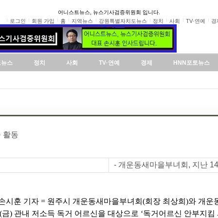
어니스트뉴스, 뉴스기사검증위원회 입니다.
로그인
회원 가입
홈
지역뉴스
강원특별자치도뉴스
정치
사회
TV·연예
경
도뉴스
정치
사회
TV·연예
경제
HNN포토뉴스
 활동
- 개운동새마을부녀회, 지난 1
 손시훈 기자 = 원주시 개운동새마을부녀회(회장 최상희)와 
일(금) 관내 저소득 독거 어르신을 대상으로 ‘독거어르신 안부지킴