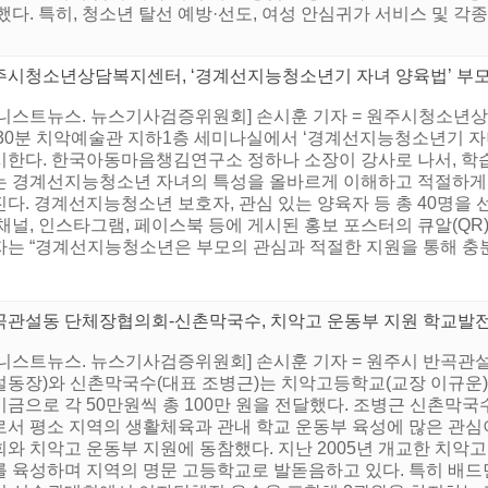
다. 특히, 청소년 탈선 예방·선도, 여성 안심귀가 서비스 및 각
주시청소년상담복지센터, ‘경계선지능청소년기 자녀 양육법’ 부
어니스트뉴스. 뉴스기사검증위원회] 손시훈 기자 = 원주시청소년상담
 30분 치악예술관 지하1층 세미나실에서 ‘경계선지능청소년기 
시한다. 한국아동마음챙김연구소 정하나 소장이 강사로 나서, 학
는 경계선지능청소년 자녀의 특성을 올바르게 이해하고 적절하게
다. 경계선지능청소년 보호자, 관심 있는 양육자 등 총 40명을 
채널, 인스타그램, 페이스북 등에 게시된 홍보 포스터의 큐알(QR)
는 “경계선지능청소년은 부모의 관심과 적절한 지원을 통해 충분히 
곡관설동 단체장협의회-신촌막국수, 치악고 운동부 지원 학교발
어니스트뉴스. 뉴스기사검증위원회] 손시훈 기자 = 원주시 반곡관
설동장)와 신촌막국수(대표 조병근)는 치악고등학교(교장 이규운)
기금으로 각 50만원씩 총 100만 원을 전달했다. 조병근 신촌
로서 평소 지역의 생활체육과 관내 학교 운동부 육성에 많은 관심
와 치악고 운동부 지원에 동참했다. 지난 2005년 개교한 치악고
를 육성하며 지역의 명문 고등학교로 발돋음하고 있다. 특히 배드