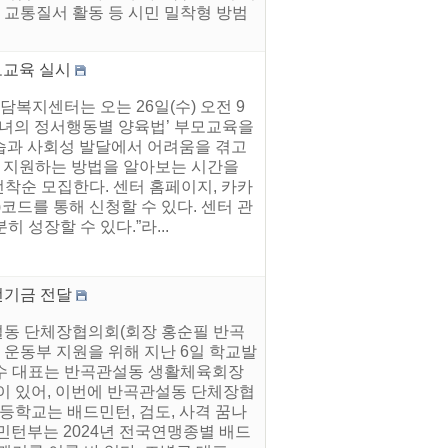
종 교통질서 활동 등 시민 밀착형 방범
모교육 실시
복지센터는 오는 26일(수) 오전 9
자녀의 정서행동별 양육법’ 부모교육을
습과 사회성 발달에서 어려움을 겪고
 지원하는 방법을 알아보는 시간을
선착순 모집한다. 센터 홈페이지, 카카
코드를 통해 신청할 수 있다. 센터 관
성장할 수 있다.”라...
전기금 전달
설동 단체장협의회(회장 홍순필 반곡
 운동부 지원을 위해 지난 6일 학교발
막국수 대표는 반곡관설동 생활체육회장
이 있어, 이번에 반곡관설동 단체장협
등학교는 배드민턴, 검도, 사격 꿈나
민턴부는 2024년 전국연맹종별 배드