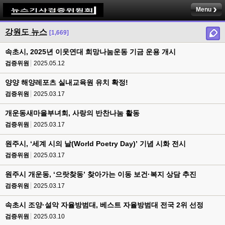
Menu
강원도 뉴스
[1,669]
속초시, 2025년 이웃연대 희망나눔운동 기금 운용 개시
검증위원
2025.05.12
양양 해양레포츠 실내교육원 유치 확정!
검증위원
2025.03.17
개운동새마을부녀회, 사랑의 반찬나눔 활동
검증위원
2025.03.17
원주시, ‘세계 시의 날(World Poetry Day)’ 기념 시화 전시
검증위원
2025.03.17
원주시 개운동, ‘으랏찾동’ 찾아가는 이동 보건·복지 상담 추진
검증위원
2025.03.17
속초시 조양·설악 자율방범대, 베스트 자율방범대 전국 2위 선정
검증위원
2025.03.10