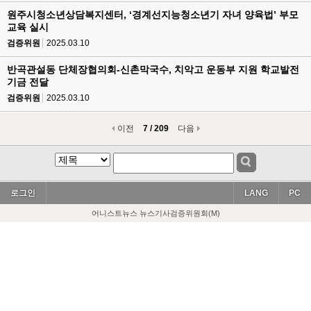
원주시청소년상담복지센터, ‘경계선지능청소년기 자녀 양육법’ 부모
교육 실시
검증위원
2025.03.10
반곡관설동 단체장협의회-신촌막국수, 치악고 운동부 지원 학교발전
기금 전달
검증위원
2025.03.10
이전
7 / 209
다음
로그인
LANG
PC
어니스트뉴스 뉴스기사검증위원회(M)